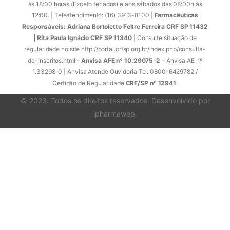
às 18:00 horas (Exceto feriados) e aos sábados das 08:00h às
12:00. | Teleatendimento: (16) 3913-8100 |
Farmacêuticas
Responsáveis: Adriana Bortoletto Feltre Ferreira CRF SP 11432
| Rita Paula Ignácio CRF SP 11340
| Consulte situação de
regularidade no site http://portal.crfsp.org.br/index.php/consulta-
de-inscritos.html –
Anvisa AFE nº 10.29075-2
– Anvisa AE nº
1.33298-0 | Anvisa Atende Ouvidoria Tel: 0800-6429782 /
Certidão de Regularidade
CRF/SP nº 12941
.
© 2023. Todos os direitos reservados. Desenvolvido por
ipharmaweb
.