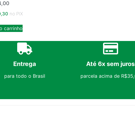
,00
,30
no PIX
o carrinho
Entrega
Até 6x sem juros
para todo o Brasil
parcela acima de R$35