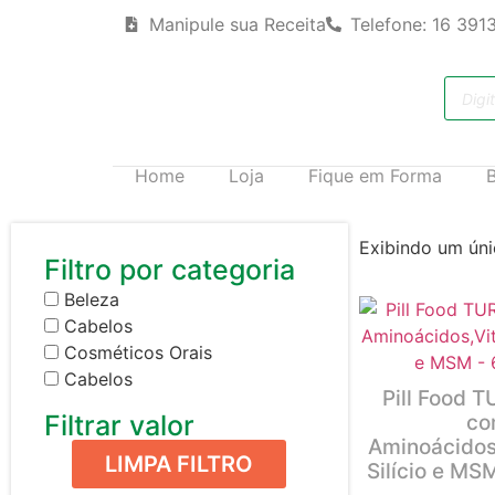
Manipule sua Receita
Telefone: 16 391
Home
Loja
Fique em Forma
Exibindo um úni
Filtro por categoria
Beleza
Cabelos
Cosméticos Orais
Cabelos
Pill Food 
Filtrar valor
c
Aminoácidos
LIMPA FILTRO
Silício e MS