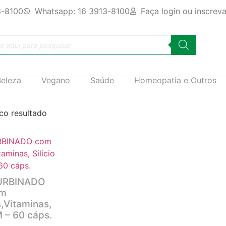
3-8100
Whatsapp: 16 3913-8100
Faça login ou inscrev
Beleza
Vegano
Saúde
Homeopatia e Outros
co resultado
TURBINADO
om
,Vitaminas,
M – 60 cáps.