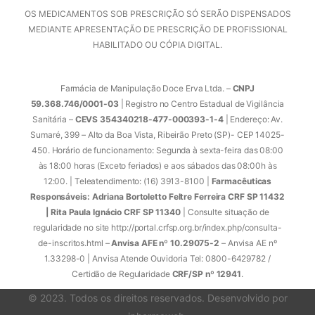
OS MEDICAMENTOS SOB PRESCRIÇÃO SÓ SERÃO DISPENSADOS
MEDIANTE APRESENTAÇÃO DE PRESCRIÇÃO DE PROFISSIONAL
HABILITADO OU CÓPIA DIGITAL.
Farmácia de Manipulação Doce Erva Ltda. –
CNPJ
59.368.746/0001-03
| Registro no Centro Estadual de Vigilância
Sanitária –
CEVS 354340218-477-000393-1-4
| Endereço: Av.
Sumaré, 399 – Alto da Boa Vista, Ribeirão Preto (SP)- CEP 14025-
450. Horário de funcionamento: Segunda à sexta-feira das 08:00
às 18:00 horas (Exceto feriados) e aos sábados das 08:00h às
12:00. | Teleatendimento: (16) 3913-8100 |
Farmacêuticas
Responsáveis: Adriana Bortoletto Feltre Ferreira CRF SP 11432
| Rita Paula Ignácio CRF SP 11340
| Consulte situação de
regularidade no site http://portal.crfsp.org.br/index.php/consulta-
de-inscritos.html –
Anvisa AFE nº 10.29075-2
– Anvisa AE nº
1.33298-0 | Anvisa Atende Ouvidoria Tel: 0800-6429782 /
Certidão de Regularidade
CRF/SP nº 12941
.
© 2023. Todos os direitos reservados. Desenvolvido por