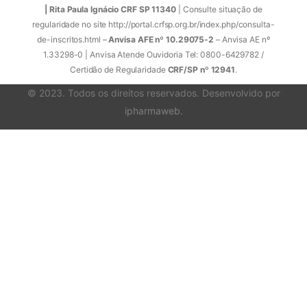
| Rita Paula Ignácio CRF SP 11340
| Consulte situação de
regularidade no site http://portal.crfsp.org.br/index.php/consulta-
de-inscritos.html –
Anvisa AFE nº 10.29075-2
– Anvisa AE nº
1.33298-0 | Anvisa Atende Ouvidoria Tel: 0800-6429782 /
Certidão de Regularidade
CRF/SP nº 12941
.
© 2023. Todos os direitos reservados. Desenvolvido por
ipharmaweb
.