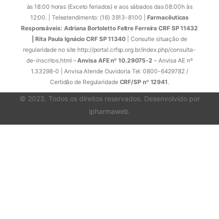
às 18:00 horas (Exceto feriados) e aos sábados das 08:00h às
12:00. | Teleatendimento: (16) 3913-8100 |
Farmacêuticas
Responsáveis: Adriana Bortoletto Feltre Ferreira CRF SP 11432
| Rita Paula Ignácio CRF SP 11340
| Consulte situação de
regularidade no site http://portal.crfsp.org.br/index.php/consulta-
de-inscritos.html –
Anvisa AFE nº 10.29075-2
– Anvisa AE nº
1.33298-0 | Anvisa Atende Ouvidoria Tel: 0800-6429782 /
Certidão de Regularidade
CRF/SP nº 12941
.
© 2023. Todos os direitos reservados. Desenvolvido por
ipharmaweb
.