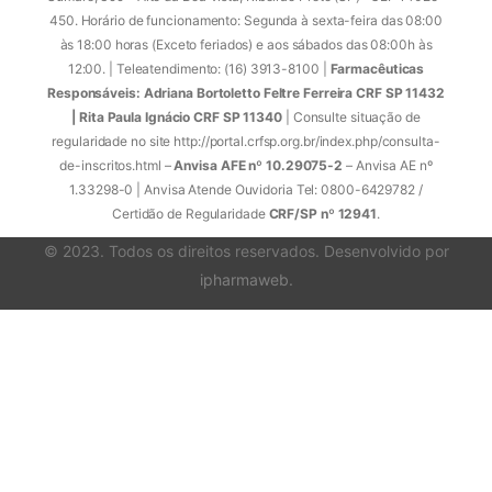
450. Horário de funcionamento: Segunda à sexta-feira das 08:00
às 18:00 horas (Exceto feriados) e aos sábados das 08:00h às
12:00. | Teleatendimento: (16) 3913-8100 |
Farmacêuticas
Responsáveis: Adriana Bortoletto Feltre Ferreira CRF SP 11432
| Rita Paula Ignácio CRF SP 11340
| Consulte situação de
regularidade no site http://portal.crfsp.org.br/index.php/consulta-
de-inscritos.html –
Anvisa AFE nº 10.29075-2
– Anvisa AE nº
1.33298-0 | Anvisa Atende Ouvidoria Tel: 0800-6429782 /
Certidão de Regularidade
CRF/SP nº 12941
.
© 2023. Todos os direitos reservados. Desenvolvido por
ipharmaweb
.