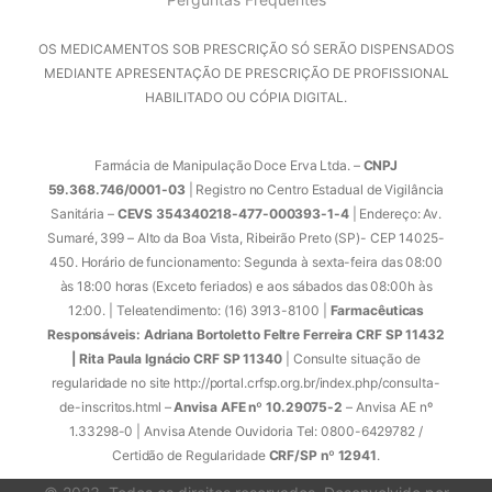
OS MEDICAMENTOS SOB PRESCRIÇÃO SÓ SERÃO DISPENSADOS
MEDIANTE APRESENTAÇÃO DE PRESCRIÇÃO DE PROFISSIONAL
HABILITADO OU CÓPIA DIGITAL.
Farmácia de Manipulação Doce Erva Ltda. –
CNPJ
59.368.746/0001-03
| Registro no Centro Estadual de Vigilância
Sanitária –
CEVS 354340218-477-000393-1-4
| Endereço: Av.
Sumaré, 399 – Alto da Boa Vista, Ribeirão Preto (SP)- CEP 14025-
450. Horário de funcionamento: Segunda à sexta-feira das 08:00
às 18:00 horas (Exceto feriados) e aos sábados das 08:00h às
12:00. | Teleatendimento: (16) 3913-8100 |
Farmacêuticas
Responsáveis: Adriana Bortoletto Feltre Ferreira CRF SP 11432
| Rita Paula Ignácio CRF SP 11340
| Consulte situação de
regularidade no site http://portal.crfsp.org.br/index.php/consulta-
de-inscritos.html –
Anvisa AFE nº 10.29075-2
– Anvisa AE nº
1.33298-0 | Anvisa Atende Ouvidoria Tel: 0800-6429782 /
Certidão de Regularidade
CRF/SP nº 12941
.