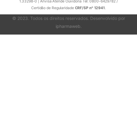
1.33298-0 | Anvisa Atende Ouvidoria Tel: 0800-6429782 /
Certidão de Regularidade
CRF/SP nº 12941
.
© 2023. Todos os direitos reservados. Desenvolvido por
ipharmaweb
.