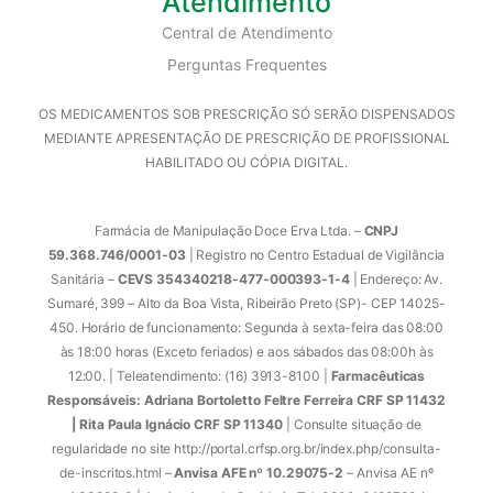
Atendimento
Central de Atendimento
Perguntas Frequentes
OS MEDICAMENTOS SOB PRESCRIÇÃO SÓ SERÃO DISPENSADOS
MEDIANTE APRESENTAÇÃO DE PRESCRIÇÃO DE PROFISSIONAL
HABILITADO OU CÓPIA DIGITAL.
Farmácia de Manipulação Doce Erva Ltda. –
CNPJ
59.368.746/0001-03
| Registro no Centro Estadual de Vigilância
Sanitária –
CEVS 354340218-477-000393-1-4
| Endereço: Av.
Sumaré, 399 – Alto da Boa Vista, Ribeirão Preto (SP)- CEP 14025-
450. Horário de funcionamento: Segunda à sexta-feira das 08:00
às 18:00 horas (Exceto feriados) e aos sábados das 08:00h às
12:00. | Teleatendimento: (16) 3913-8100 |
Farmacêuticas
Responsáveis: Adriana Bortoletto Feltre Ferreira CRF SP 11432
| Rita Paula Ignácio CRF SP 11340
| Consulte situação de
regularidade no site http://portal.crfsp.org.br/index.php/consulta-
de-inscritos.html –
Anvisa AFE nº 10.29075-2
– Anvisa AE nº