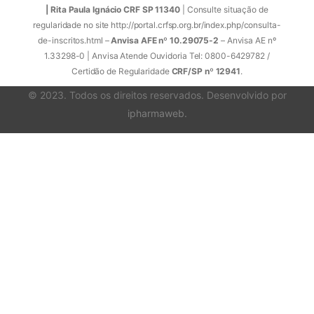
| Rita Paula Ignácio CRF SP 11340
| Consulte situação de
regularidade no site http://portal.crfsp.org.br/index.php/consulta-
de-inscritos.html –
Anvisa AFE nº 10.29075-2
– Anvisa AE nº
1.33298-0 | Anvisa Atende Ouvidoria Tel: 0800-6429782 /
Certidão de Regularidade
CRF/SP nº 12941
.
© 2023. Todos os direitos reservados. Desenvolvido por
ipharmaweb
.