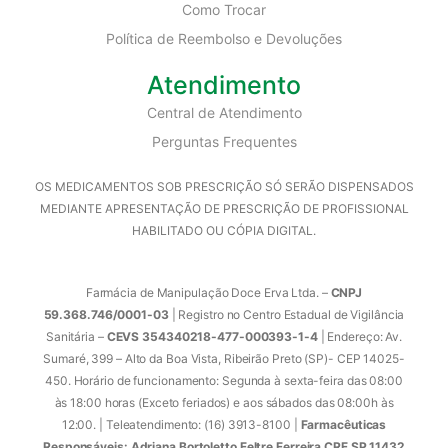
Como Trocar
Política de Reembolso e Devoluções
Atendimento
Central de Atendimento
Perguntas Frequentes
OS MEDICAMENTOS SOB PRESCRIÇÃO SÓ SERÃO DISPENSADOS
MEDIANTE APRESENTAÇÃO DE PRESCRIÇÃO DE PROFISSIONAL
HABILITADO OU CÓPIA DIGITAL.
Farmácia de Manipulação Doce Erva Ltda. –
CNPJ
59.368.746/0001-03
| Registro no Centro Estadual de Vigilância
Sanitária –
CEVS 354340218-477-000393-1-4
| Endereço: Av.
Sumaré, 399 – Alto da Boa Vista, Ribeirão Preto (SP)- CEP 14025-
450. Horário de funcionamento: Segunda à sexta-feira das 08:00
às 18:00 horas (Exceto feriados) e aos sábados das 08:00h às
12:00. | Teleatendimento: (16) 3913-8100 |
Farmacêuticas
Responsáveis: Adriana Bortoletto Feltre Ferreira CRF SP 11432