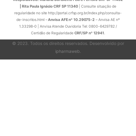
| Rita Paula Ignácio CRF SP 11340
| Consulte situação de
regularidade no site http://portal.crfsp.org.br/index.php/consulta-
de-inscritos.html –
Anvisa AFE nº 10.29075-2
– Anvisa AE nº
1.33298-0 | Anvisa Atende Ouvidoria Tel: 0800-6429782 /
Certidão de Regularidade
CRF/SP nº 12941
.
© 2023. Todos os direitos reservados. Desenvolvido por
ipharmaweb
.