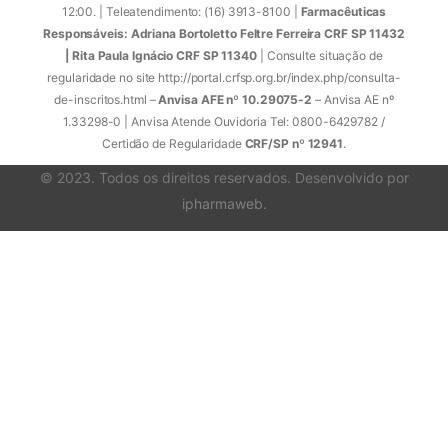
12:00. | Teleatendimento: (16) 3913-8100 |
Farmacêuticas
Responsáveis: Adriana Bortoletto Feltre Ferreira CRF SP 11432
| Rita Paula Ignácio CRF SP 11340
| Consulte situação de
regularidade no site http://portal.crfsp.org.br/index.php/consulta-
de-inscritos.html –
Anvisa AFE nº 10.29075-2
– Anvisa AE nº
1.33298-0 | Anvisa Atende Ouvidoria Tel: 0800-6429782 /
Certidão de Regularidade
CRF/SP nº 12941
.
© 2023. Todos os direitos reservados. Desenvolvido por
ipharmaweb
.