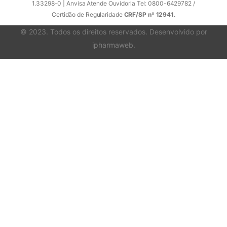
1.33298-0 | Anvisa Atende Ouvidoria Tel: 0800-6429782 /
Certidão de Regularidade
CRF/SP nº 12941
.
© 2023. Todos os direitos reservados. Desenvolvido por
ipharmaweb
.