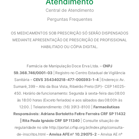
Atendimento
Central de Atendimento
Perguntas Frequentes
OS MEDICAMENTOS SOB PRESCRIÇÃO SÓ SERÃO DISPENSADOS
MEDIANTE APRESENTAÇÃO DE PRESCRIÇÃO DE PROFISSIONAL
HABILITADO OU CÓPIA DIGITAL.
Farmácia de Manipulação Doce Erva Ltda. –
CNPJ
59.368.746/0001-03
| Registro no Centro Estadual de Vigilância
Sanitária –
CEVS 354340218-477-000393-1-4
| Endereço: Av.
Sumaré, 399 – Alto da Boa Vista, Ribeirão Preto (SP)- CEP 14025-
450. Horário de funcionamento: Segunda à sexta-feira das 08:00
às 18:00 horas (Exceto feriados) e aos sábados das 08:00h às
12:00. | Teleatendimento: (16) 3913-8100 |
Farmacêuticas
Responsáveis: Adriana Bortoletto Feltre Ferreira CRF SP 11432
| Rita Paula Ignácio CRF SP 11340
| Consulte situação de
regularidade no site http://portal.crfsp.org.br/index.php/consulta-
de-inscritos.html –
Anvisa AFE nº 10.29075-2
– Anvisa AE nº