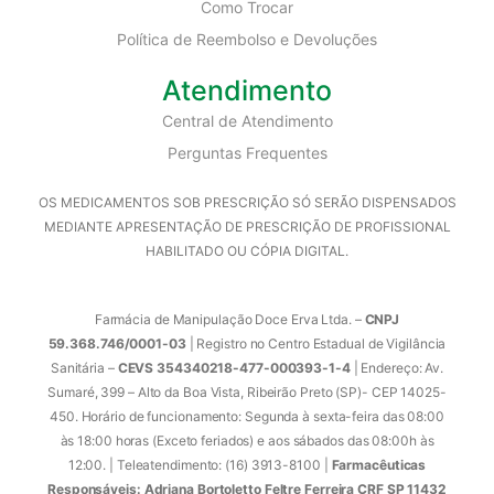
Como Trocar
Política de Reembolso e Devoluções
Atendimento
Central de Atendimento
Perguntas Frequentes
OS MEDICAMENTOS SOB PRESCRIÇÃO SÓ SERÃO DISPENSADOS
MEDIANTE APRESENTAÇÃO DE PRESCRIÇÃO DE PROFISSIONAL
HABILITADO OU CÓPIA DIGITAL.
Farmácia de Manipulação Doce Erva Ltda. –
CNPJ
59.368.746/0001-03
| Registro no Centro Estadual de Vigilância
Sanitária –
CEVS 354340218-477-000393-1-4
| Endereço: Av.
Sumaré, 399 – Alto da Boa Vista, Ribeirão Preto (SP)- CEP 14025-
450. Horário de funcionamento: Segunda à sexta-feira das 08:00
às 18:00 horas (Exceto feriados) e aos sábados das 08:00h às
12:00. | Teleatendimento: (16) 3913-8100 |
Farmacêuticas
Responsáveis: Adriana Bortoletto Feltre Ferreira CRF SP 11432