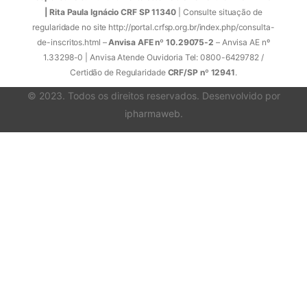
| Rita Paula Ignácio CRF SP 11340
| Consulte situação de
regularidade no site http://portal.crfsp.org.br/index.php/consulta-
de-inscritos.html –
Anvisa AFE nº 10.29075-2
– Anvisa AE nº
1.33298-0 | Anvisa Atende Ouvidoria Tel: 0800-6429782 /
Certidão de Regularidade
CRF/SP nº 12941
.
© 2023. Todos os direitos reservados. Desenvolvido por
ipharmaweb
.