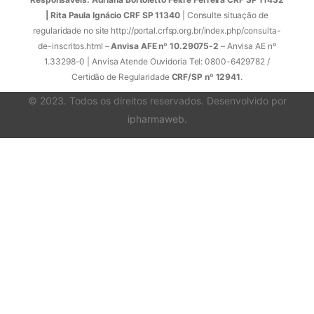
| Rita Paula Ignácio CRF SP 11340
| Consulte situação de
regularidade no site http://portal.crfsp.org.br/index.php/consulta-
de-inscritos.html –
Anvisa AFE nº 10.29075-2
– Anvisa AE nº
1.33298-0 | Anvisa Atende Ouvidoria Tel: 0800-6429782 /
Certidão de Regularidade
CRF/SP nº 12941
.
© 2023. Todos os direitos reservados. Desenvolvido por
ipharmaweb
.