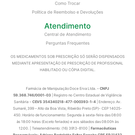
Como Trocar
Política de Reembolso e Devoluções
Atendimento
Central de Atendimento
Perguntas Frequentes
OS MEDICAMENTOS SOB PRESCRIÇÃO SÓ SERÃO DISPENSADOS
MEDIANTE APRESENTAÇÃO DE PRESCRIÇÃO DE PROFISSIONAL
HABILITADO OU CÓPIA DIGITAL.
Farmácia de Manipulação Doce Erva Ltda. –
CNPJ
59.368.746/0001-03
| Registro no Centro Estadual de Vigilância
Sanitária –
CEVS 354340218-477-000393-1-4
| Endereço: Av.
Sumaré, 399 – Alto da Boa Vista, Ribeirão Preto (SP)- CEP 14025-
450. Horário de funcionamento: Segunda à sexta-feira das 08:00
às 18:00 horas (Exceto feriados) e aos sábados das 08:00h às
12:00. | Teleatendimento: (16) 3913-8100 |
Farmacêuticas
Responsáveis: Adriana Bortoletto Feltre Ferreira CRF SP 11432