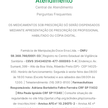
Atendimento
Central de Atendimento
Perguntas Frequentes
OS MEDICAMENTOS SOB PRESCRIÇÃO SÓ SERÃO DISPENSADOS
MEDIANTE APRESENTAÇÃO DE PRESCRIÇÃO DE PROFISSIONAL
HABILITADO OU CÓPIA DIGITAL.
Farmácia de Manipulação Doce Erva Ltda. –
CNPJ
59.368.746/0001-03
| Registro no Centro Estadual de Vigilância
Sanitária –
CEVS 354340218-477-000393-1-4
| Endereço: Av.
Sumaré, 399 – Alto da Boa Vista, Ribeirão Preto (SP)- CEP 14025-
450. Horário de funcionamento: Segunda à sexta-feira das 08:00
às 18:00 horas (Exceto feriados) e aos sábados das 08:00h às
12:00. | Teleatendimento: (16) 3913-8100 |
Farmacêuticas
Responsáveis: Adriana Bortoletto Feltre Ferreira CRF SP 11432
| Rita Paula Ignácio CRF SP 11340
| Consulte situação de
regularidade no site http://portal.crfsp.org.br/index.php/consulta-
de-inscritos.html –
Anvisa AFE nº 10.29075-2
– Anvisa AE nº