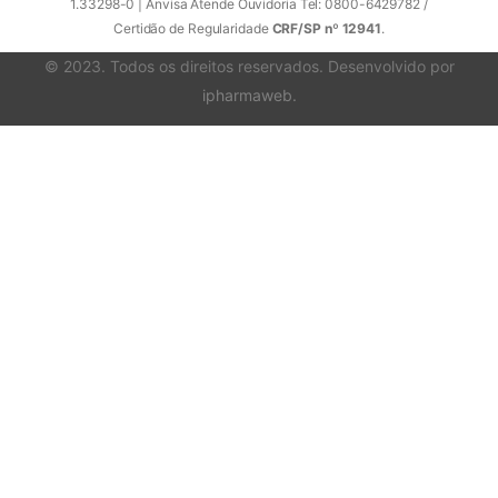
1.33298-0 | Anvisa Atende Ouvidoria Tel: 0800-6429782 /
Certidão de Regularidade
CRF/SP nº 12941
.
© 2023. Todos os direitos reservados. Desenvolvido por
ipharmaweb
.