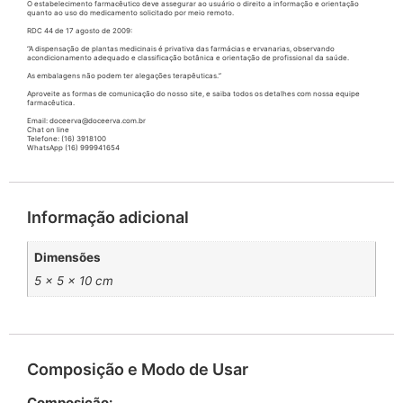
O estabelecimento farmacêutico deve assegurar ao usuário o direito a informação e orientação
quanto ao uso do medicamento solicitado por meio remoto.
RDC 44 de 17 agosto de 2009:
“A dispensação de plantas medicinais é privativa das farmácias e ervanarias, observando
acondicionamento adequado e classificação botânica e orientação de profissional da saúde.
As embalagens não podem ter alegações terapêuticas.”
Aproveite as formas de comunicação do nosso site, e saiba todos os detalhes com nossa equipe
farmacêutica.
Email: doceerva@doceerva.com.br
Chat on line
Telefone: (16) 3918100
WhatsApp (16) 999941654
Informação adicional
Dimensões
5 × 5 × 10 cm
Composição e Modo de Usar
Composição: