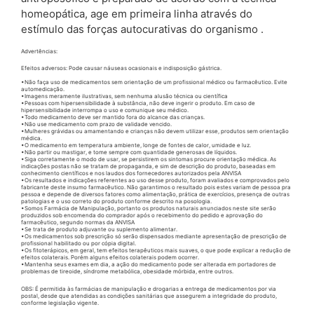
homeopática, age em primeira linha através do
estímulo das forças autocurativas do organismo .
Advertências:
Efeitos adversos: Pode causar náuseas ocasionais e indisposição gástrica.
•Não faça uso de medicamentos sem orientação de um profissional médico ou farmacêutico. Evite
automedicação.
•Imagens meramente ilustrativas, sem nenhuma alusão técnica ou científica
•Pessoas com hipersensibilidade à substância, não deve ingerir o produto. Em caso de
hipersensibilidade interrompa o uso e comunique seu médico.
•Todo medicamento deve ser mantido fora do alcance das crianças.
•Não use medicamento com prazo de validade vencido.
•Mulheres grávidas ou amamentando e crianças não devem utilizar esse, produtos sem orientação
médica.
•O medicamento em temperatura ambiente, longe de fontes de calor, umidade e luz.
•Não partir ou mastigar, e tome sempre com quantidade generosas de líquidos.
•Siga corretamente o modo de usar, se persistirem os sintomas procure orientação médica. As
indicações postas não se tratam de propaganda, e sim de descrição do produto, baseadas em
conhecimento científicos e nos laudos dos fornecedores autorizados pela ANVISA
•Os resultados e indicações referentes ao uso desse produto, foram avaliados e comprovados pelo
fabricante deste insumo farmacêutico. Não garantimos o resultado pois estes variam de pessoa pra
pessoa e depende de diversos fatores como alimentação, prática de exercícios, presença de outras
patologias e o uso correto do produto conforme descrito na posologia.
•Somos Farmácia de Manipulação, portanto os produtos naturais anunciados neste site serão
produzidos sob encomenda do comprador após o recebimento do pedido e aprovação do
farmacêutico, segundo normas da ANVISA
•Se trata de produto adjuvante ou suplemento alimentar.
•Os medicamentos sob prescrição só serão dispensados mediante apresentação de prescrição de
profissional habilitado ou por cópia digital.
•Os fitoterápicos, em geral, tem efeitos terapêuticos mais suaves, o que pode explicar a redução de
efeitos colaterais. Porém alguns efeitos colaterais podem ocorrer.
•Mantenha seus exames em dia, a ação do medicamento pode ser alterada em portadores de
problemas de tireoide, síndrome metabólica, obesidade mórbida, entre outros.
OBS: É permitida às farmácias de manipulação e drogarias a entrega de medicamentos por via
postal, desde que atendidas as condições sanitárias que assegurem a integridade do produto,
conforme legislação vigente.