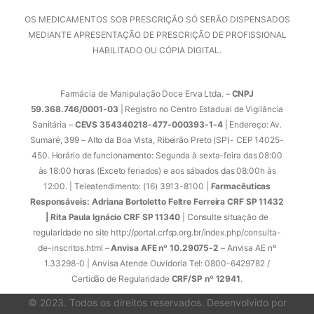
OS MEDICAMENTOS SOB PRESCRIÇÃO SÓ SERÃO DISPENSADOS
MEDIANTE APRESENTAÇÃO DE PRESCRIÇÃO DE PROFISSIONAL
HABILITADO OU CÓPIA DIGITAL.
Farmácia de Manipulação Doce Erva Ltda. –
CNPJ
59.368.746/0001-03
| Registro no Centro Estadual de Vigilância
Sanitária –
CEVS 354340218-477-000393-1-4
| Endereço: Av.
Sumaré, 399 – Alto da Boa Vista, Ribeirão Preto (SP)- CEP 14025-
450. Horário de funcionamento: Segunda à sexta-feira das 08:00
às 18:00 horas (Exceto feriados) e aos sábados das 08:00h às
12:00. | Teleatendimento: (16) 3913-8100 |
Farmacêuticas
Responsáveis: Adriana Bortoletto Feltre Ferreira CRF SP 11432
| Rita Paula Ignácio CRF SP 11340
| Consulte situação de
regularidade no site http://portal.crfsp.org.br/index.php/consulta-
de-inscritos.html –
Anvisa AFE nº 10.29075-2
– Anvisa AE nº
1.33298-0 | Anvisa Atende Ouvidoria Tel: 0800-6429782 /
Certidão de Regularidade
CRF/SP nº 12941
.
© 2023. Todos os direitos reservados. Desenvolvido por