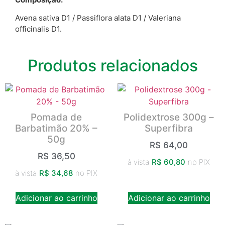
Avena sativa D1 / Passiflora alata D1 / Valeriana
officinalis D1.
Produtos relacionados
Pomada de
Polidextrose 300g –
Barbatimão 20% –
Superfibra
50g
R$
64,00
R$
36,50
à vista
R$
60,80
no PIX
à vista
R$
34,68
no PIX
Adicionar ao carrinho
Adicionar ao carrinho