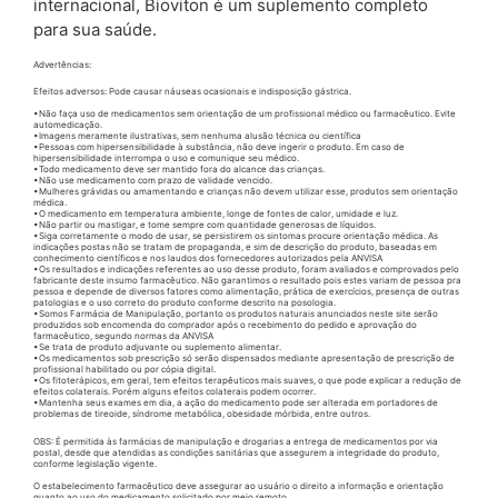
internacional, Bioviton é um suplemento completo
para sua saúde.
Advertências:
Efeitos adversos: Pode causar náuseas ocasionais e indisposição gástrica.
•Não faça uso de medicamentos sem orientação de um profissional médico ou farmacêutico. Evite
automedicação.
•Imagens meramente ilustrativas, sem nenhuma alusão técnica ou científica
•Pessoas com hipersensibilidade à substância, não deve ingerir o produto. Em caso de
hipersensibilidade interrompa o uso e comunique seu médico.
•Todo medicamento deve ser mantido fora do alcance das crianças.
•Não use medicamento com prazo de validade vencido.
•Mulheres grávidas ou amamentando e crianças não devem utilizar esse, produtos sem orientação
médica.
•O medicamento em temperatura ambiente, longe de fontes de calor, umidade e luz.
•Não partir ou mastigar, e tome sempre com quantidade generosas de líquidos.
•Siga corretamente o modo de usar, se persistirem os sintomas procure orientação médica. As
indicações postas não se tratam de propaganda, e sim de descrição do produto, baseadas em
conhecimento científicos e nos laudos dos fornecedores autorizados pela ANVISA
•Os resultados e indicações referentes ao uso desse produto, foram avaliados e comprovados pelo
fabricante deste insumo farmacêutico. Não garantimos o resultado pois estes variam de pessoa pra
pessoa e depende de diversos fatores como alimentação, prática de exercícios, presença de outras
patologias e o uso correto do produto conforme descrito na posologia.
•Somos Farmácia de Manipulação, portanto os produtos naturais anunciados neste site serão
produzidos sob encomenda do comprador após o recebimento do pedido e aprovação do
farmacêutico, segundo normas da ANVISA
•Se trata de produto adjuvante ou suplemento alimentar.
•Os medicamentos sob prescrição só serão dispensados mediante apresentação de prescrição de
profissional habilitado ou por cópia digital.
•Os fitoterápicos, em geral, tem efeitos terapêuticos mais suaves, o que pode explicar a redução de
efeitos colaterais. Porém alguns efeitos colaterais podem ocorrer.
•Mantenha seus exames em dia, a ação do medicamento pode ser alterada em portadores de
problemas de tireoide, síndrome metabólica, obesidade mórbida, entre outros.
OBS: É permitida às farmácias de manipulação e drogarias a entrega de medicamentos por via
postal, desde que atendidas as condições sanitárias que assegurem a integridade do produto,
conforme legislação vigente.
O estabelecimento farmacêutico deve assegurar ao usuário o direito a informação e orientação
quanto ao uso do medicamento solicitado por meio remoto.