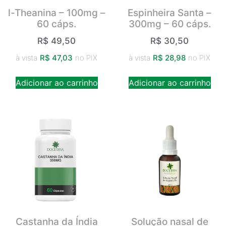
l-Theanina – 100mg –
Espinheira Santa –
60 cáps.
300mg – 60 cáps.
R$
49,50
R$
30,50
à vista
R$
47,03
no PIX
à vista
R$
28,98
no PIX
Adicionar ao carrinho
Adicionar ao carrinho
Castanha da Índia
Solução nasal de