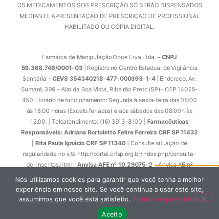
OS MEDICAMENTOS SOB PRESCRIÇÃO SÓ SERÃO DISPENSADOS
MEDIANTE APRESENTAÇÃO DE PRESCRIÇÃO DE PROFISSIONAL
HABILITADO OU CÓPIA DIGITAL.
Farmácia de Manipulação Doce Erva Ltda. –
CNPJ
59.368.746/0001-03
| Registro no Centro Estadual de Vigilância
Sanitária –
CEVS 354340218-477-000393-1-4
| Endereço: Av.
Sumaré, 399 – Alto da Boa Vista, Ribeirão Preto (SP)- CEP 14025-
450. Horário de funcionamento: Segunda à sexta-feira das 08:00
às 18:00 horas (Exceto feriados) e aos sábados das 08:00h às
12:00. | Teleatendimento: (16) 3913-8100 |
Farmacêuticas
Responsáveis: Adriana Bortoletto Feltre Ferreira CRF SP 11432
| Rita Paula Ignácio CRF SP 11340
| Consulte situação de
regularidade no site http://portal.crfsp.org.br/index.php/consulta-
de-inscritos.html –
Anvisa AFE nº 10.29075-2
– Anvisa AE nº
1.33298-0 | Anvisa Atende Ouvidoria Tel: 0800-6429782 /
Nós utilizamos cookies para garantir que você tenha a melhor
Certidão de Regularidade
CRF/SP nº 12941
.
experiência em nosso site. Se você continua a usar este site,
assumimos que você está satisfeito.
Política de privacidade
© 2023. Todos os direitos reservados. Desenvolvido por
Aceito
ipharmaweb
.