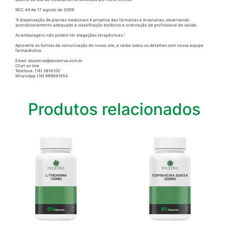
RDC 44 de 17 agosto de 2009:
“A dispensação de plantas medicinais é privativa das farmácias e ervanarias, observando
acondicionamento adequado e classificação botânica e orientação de profissional da saúde.
As embalagens não podem ter alegações terapêuticas.”
Aproveite as formas de comunicação do nosso site, e saiba todos os detalhes com nossa equipe
farmacêutica.
Email: doceerva@doceerva.com.br
Chat on line
Telefone: (16) 3918100
WhatsApp (16) 999941654
Produtos relacionados