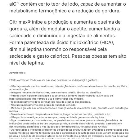
alG™ contêm certo teor de iodo, capaz de aumentar o
metabolismo termogênico e a redução de gordura.
Citrimax® inibe a produção e aumenta a queima de
gordura, além de modular o apetite, aumentando a
saciedade e diminuindo a ingestão de alimentos.
Forma patenteada de ácido hidroxicítrico (HCA),
diminui leptina (hormônico responsável pela
saciedade e gasto calórico). Pessoas obesas tem alto
nível de leptina.
Advertências:
Efeitos adversos: Pode causar náuseas ocasionais e indisposição gástrica.
•Não faça uso de medicamentos sem orientação de um profissional médico ou farmacêutico. Evite
automedicação.
•Imagens meramente ilustrativas, sem nenhuma alusão técnica ou científica
•Pessoas com hipersensibilidade à substância, não deve ingerir o produto. Em caso de
hipersensibilidade interrompa o uso e comunique seu médico.
•Todo medicamento deve ser mantido fora do alcance das crianças.
•Não use medicamento com prazo de validade vencido.
•Mulheres grávidas ou amamentando e crianças não devem utilizar esse, produtos sem orientação
médica.
•O medicamento em temperatura ambiente, longe de fontes de calor, umidade e luz.
•Não partir ou mastigar, e tome sempre com quantidade generosas de líquidos.
•Siga corretamente o modo de usar, se persistirem os sintomas procure orientação médica. As
indicações postas não se tratam de propaganda, e sim de descrição do produto, baseadas em
conhecimento científicos e nos laudos dos fornecedores autorizados pela ANVISA
•Os resultados e indicações referentes ao uso desse produto, foram avaliados e comprovados pelo
fabricante deste insumo farmacêutico. Não garantimos o resultado pois estes variam de pessoa pra
pessoa e depende de diversos fatores como alimentação, prática de exercícios, presença de outras