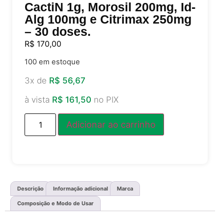
CactiN 1g, Morosil 200mg, Id-
Alg 100mg e Citrimax 250mg
– 30 doses.
R$
170,00
100 em estoque
3x de
R$
56,67
à vista
R$
161,50
no PIX
Adicionar ao carrinho
Descrição
Informação adicional
Marca
Composição e Modo de Usar