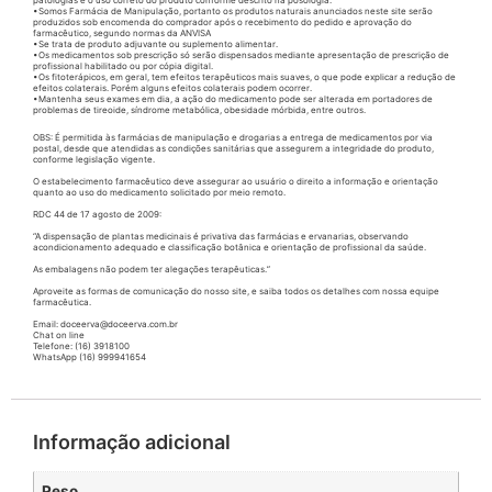
patologias e o uso correto do produto conforme descrito na posologia.
•Somos Farmácia de Manipulação, portanto os produtos naturais anunciados neste site serão
produzidos sob encomenda do comprador após o recebimento do pedido e aprovação do
farmacêutico, segundo normas da ANVISA
•Se trata de produto adjuvante ou suplemento alimentar.
•Os medicamentos sob prescrição só serão dispensados mediante apresentação de prescrição de
profissional habilitado ou por cópia digital.
•Os fitoterápicos, em geral, tem efeitos terapêuticos mais suaves, o que pode explicar a redução de
efeitos colaterais. Porém alguns efeitos colaterais podem ocorrer.
•Mantenha seus exames em dia, a ação do medicamento pode ser alterada em portadores de
problemas de tireoide, síndrome metabólica, obesidade mórbida, entre outros.
OBS: É permitida às farmácias de manipulação e drogarias a entrega de medicamentos por via
postal, desde que atendidas as condições sanitárias que assegurem a integridade do produto,
conforme legislação vigente.
O estabelecimento farmacêutico deve assegurar ao usuário o direito a informação e orientação
quanto ao uso do medicamento solicitado por meio remoto.
RDC 44 de 17 agosto de 2009:
“A dispensação de plantas medicinais é privativa das farmácias e ervanarias, observando
acondicionamento adequado e classificação botânica e orientação de profissional da saúde.
As embalagens não podem ter alegações terapêuticas.”
Aproveite as formas de comunicação do nosso site, e saiba todos os detalhes com nossa equipe
farmacêutica.
Email: doceerva@doceerva.com.br
Chat on line
Telefone: (16) 3918100
WhatsApp (16) 999941654
Informação adicional
Peso