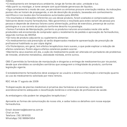
médica.
•O medicamento em temperatura ambiente, longe de fontes de calor, umidade e luz.
•Não partir ou mastigar, e tome sempre com quantidade generosas de líquidos.
•Siga corretamente o modo de usar, se persistirem os sintomas procure orientação médica. As indicações
postas não se tratam de propaganda, e sim de descrição do produto, baseadas em conhecimento
científicos e nos laudos dos fornecedores autorizados pela ANVISA
•Os resultados e indicações referentes ao uso desse produto, foram avaliados e comprovados pelo
fabricante deste insumo farmacêutico. Não garantimos o resultado pois estes variam de pessoa pra
pessoa e depende de diversos fatores como alimentação, prática de exercícios, presença de outras
patologias e o uso correto do produto conforme descrito na posologia.
•Somos Farmácia de Manipulação, portanto os produtos naturais anunciados neste site serão
produzidos sob encomenda do comprador após o recebimento do pedido e aprovação do farmacêutico,
segundo normas da ANVISA
•Se trata de produto adjuvante ou suplemento alimentar.
•Os medicamentos sob prescrição só serão dispensados mediante apresentação de prescrição de
profissional habilitado ou por cópia digital.
•Os fitoterápicos, em geral, tem efeitos terapêuticos mais suaves, o que pode explicar a redução de
efeitos colaterais. Porém alguns efeitos colaterais podem ocorrer.
•Mantenha seus exames em dia, a ação do medicamento pode ser alterada em portadores de problemas
de tireoide, síndrome metabólica, obesidade mórbida, entre outros.
OBS: É permitida às farmácias de manipulação e drogarias a entrega de medicamentos por via postal,
desde que atendidas as condições sanitárias que assegurem a integridade do produto, conforme
legislação vigente.
O estabelecimento farmacêutico deve assegurar ao usuário o direito a informação e orientação quanto
ao uso do medicamento solicitado por meio remoto.
RDC 44 de 17 agosto de 2009:
“A dispensação de plantas medicinais é privativa das farmácias e ervanarias, observando
acondicionamento adequado e classificação botânica e orientação de profissional da saúde.
As embalagens não podem ter alegações terapêuticas.”
Aproveite as formas de comunicação do nosso site, e saiba todos os detalhes com nossa equipe
farmacêutica.
Email: doceerva@doceerva.com.br
Chat on line
Telefone: (16) 3918100
WhatsApp (16) 999941654