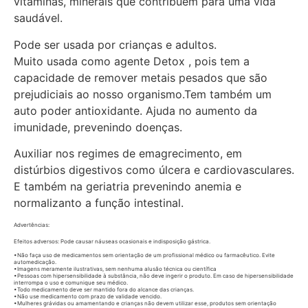
vitaminas, minerais que contribuem para uma vida
saudável.
Pode ser usada por crianças e adultos.
Muito usada como agente Detox , pois tem a
capacidade de remover metais pesados que são
prejudiciais ao nosso organismo.Tem também um
auto poder antioxidante. Ajuda no aumento da
imunidade, prevenindo doenças.
Auxiliar nos regimes de emagrecimento, em
distúrbios digestivos como úlcera e cardiovasculares.
E também na geriatria prevenindo anemia e
normalizanto a função intestinal.
Advertências:
Efeitos adversos: Pode causar náuseas ocasionais e indisposição gástrica.
•Não faça uso de medicamentos sem orientação de um profissional médico ou farmacêutico. Evite
automedicação.
•Imagens meramente ilustrativas, sem nenhuma alusão técnica ou científica
•Pessoas com hipersensibilidade à substância, não deve ingerir o produto. Em caso de hipersensibilidade
interrompa o uso e comunique seu médico.
•Todo medicamento deve ser mantido fora do alcance das crianças.
•Não use medicamento com prazo de validade vencido.
•Mulheres grávidas ou amamentando e crianças não devem utilizar esse, produtos sem orientação