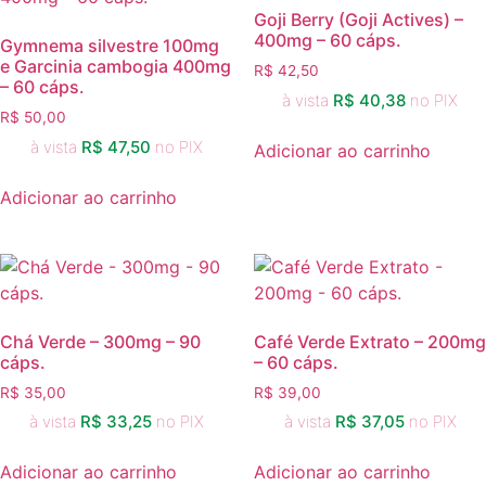
Goji Berry (Goji Actives) –
400mg – 60 cáps.
Gymnema silvestre 100mg
e Garcinia cambogia 400mg
R$
42,50
– 60 cáps.
à vista
R$
40,38
no PIX
R$
50,00
à vista
R$
47,50
no PIX
Adicionar ao carrinho
Adicionar ao carrinho
Chá Verde – 300mg – 90
Café Verde Extrato – 200mg
cáps.
– 60 cáps.
R$
35,00
R$
39,00
à vista
R$
33,25
no PIX
à vista
R$
37,05
no PIX
Adicionar ao carrinho
Adicionar ao carrinho