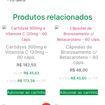
– Fortalece
Produtos relacionados
Cartidyss 300mg e
Cápsulas de
Vitamina C 120mg –
Bronzeamento c/
60 cáps.
Betacaroteno – 60
cáps.
R$
182,50
R$
48,00
4x de
R$
45,63
à vista
R$
45,60
no PIX
à vista
R$
173,38
no PIX
Adicionar ao carrinho
Adicionar ao carrinho