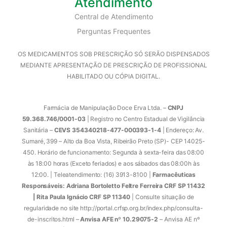
Atendimento
Central de Atendimento
Perguntas Frequentes
OS MEDICAMENTOS SOB PRESCRIÇÃO SÓ SERÃO DISPENSADOS
MEDIANTE APRESENTAÇÃO DE PRESCRIÇÃO DE PROFISSIONAL
HABILITADO OU CÓPIA DIGITAL.
Farmácia de Manipulação Doce Erva Ltda. –
CNPJ
59.368.746/0001-03
| Registro no Centro Estadual de Vigilância
Sanitária –
CEVS 354340218-477-000393-1-4
| Endereço: Av.
Sumaré, 399 – Alto da Boa Vista, Ribeirão Preto (SP)- CEP 14025-
450. Horário de funcionamento: Segunda à sexta-feira das 08:00
às 18:00 horas (Exceto feriados) e aos sábados das 08:00h às
12:00. | Teleatendimento: (16) 3913-8100 |
Farmacêuticas
Responsáveis: Adriana Bortoletto Feltre Ferreira CRF SP 11432
| Rita Paula Ignácio CRF SP 11340
| Consulte situação de
regularidade no site http://portal.crfsp.org.br/index.php/consulta-
de-inscritos.html –
Anvisa AFE nº 10.29075-2
– Anvisa AE nº