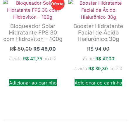
Oferta!
Bloqueador Solar
Booster Hidratante
Hidratante FPS 30
Facial de Ácido
com Hidroviton – 100g
Hialurônico 30g
R$
50,00
R$
45,00
R$
94,00
à vista
R$
42,75
no PIX
2x de
R$
47,00
à vista
R$
89,30
no PIX
Adicionar ao carrinho
Adicionar ao carrinho