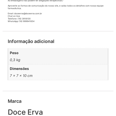
As embalagens não podem ter alegações terapêuticas.”
Aproveite as formas de comunicação do nosso site, e saiba todos os detalhes com nossa equipe
farmacêutica.
Email: doceerva@doceerva.com.br
Chat on line
Telefone: (16) 3918100
WhatsApp (16) 999941654
Informação adicional
Peso
0,3 kg
Dimensões
7 × 7 × 10 cm
Marca
Doce Erva