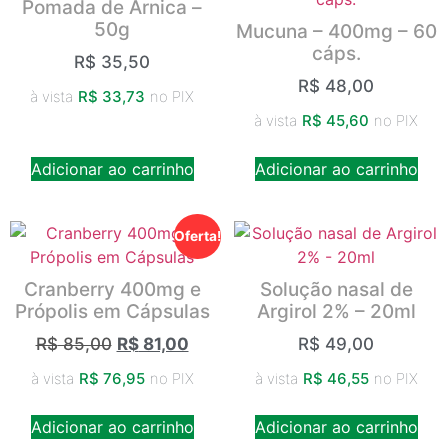
Pomada de Arnica –
50g
Mucuna – 400mg – 60
cáps.
R$
35,50
R$
48,00
à vista
R$
33,73
no PIX
à vista
R$
45,60
no PIX
Adicionar ao carrinho
Adicionar ao carrinho
Oferta!
Cranberry 400mg e
Solução nasal de
Própolis em Cápsulas
Argirol 2% – 20ml
R$
85,00
R$
81,00
R$
49,00
à vista
R$
76,95
no PIX
à vista
R$
46,55
no PIX
Adicionar ao carrinho
Adicionar ao carrinho