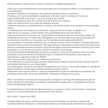
Efeitos adversos: Pode causar náuseas ocasionais e indisposição gástrica.
•Não faça uso de medicamentos sem orientação de um profissional médico ou farmacêutico. Evite
automedicação.
•Imagens meramente ilustrativas, sem nenhuma alusão técnica ou científica
•Pessoas com hipersensibilidade à substância, não deve ingerir o produto. Em caso de
hipersensibilidade interrompa o uso e comunique seu médico.
•Todo medicamento deve ser mantido fora do alcance das crianças.
•Não use medicamento com prazo de validade vencido.
•Mulheres grávidas ou amamentando e crianças não devem utilizar esse, produtos sem orientação
médica.
•O medicamento em temperatura ambiente, longe de fontes de calor, umidade e luz.
•Não partir ou mastigar, e tome sempre com quantidade generosas de líquidos.
•Siga corretamente o modo de usar, se persistirem os sintomas procure orientação médica. As
indicações postas não se tratam de propaganda, e sim de descrição do produto, baseadas em
conhecimento científicos e nos laudos dos fornecedores autorizados pela ANVISA
•Os resultados e indicações referentes ao uso desse produto, foram avaliados e comprovados pelo
fabricante deste insumo farmacêutico. Não garantimos o resultado pois estes variam de pessoa pra
pessoa e depende de diversos fatores como alimentação, prática de exercícios, presença de outras
patologias e o uso correto do produto conforme descrito na posologia.
•Somos Farmácia de Manipulação, portanto os produtos naturais anunciados neste site serão
produzidos sob encomenda do comprador após o recebimento do pedido e aprovação do
farmacêutico, segundo normas da ANVISA
•Se trata de produto adjuvante ou suplemento alimentar.
•Os medicamentos sob prescrição só serão dispensados mediante apresentação de prescrição de
profissional habilitado ou por cópia digital.
•Os fitoterápicos, em geral, tem efeitos terapêuticos mais suaves, o que pode explicar a redução de
efeitos colaterais. Porém alguns efeitos colaterais podem ocorrer.
•Mantenha seus exames em dia, a ação do medicamento pode ser alterada em portadores de
problemas de tireoide, síndrome metabólica, obesidade mórbida, entre outros.
OBS: É permitida às farmácias de manipulação e drogarias a entrega de medicamentos por via
postal, desde que atendidas as condições sanitárias que assegurem a integridade do produto,
conforme legislação vigente.
O estabelecimento farmacêutico deve assegurar ao usuário o direito a informação e orientação
quanto ao uso do medicamento solicitado por meio remoto.
RDC 44 de 17 agosto de 2009:
“A dispensação de plantas medicinais é privativa das farmácias e ervanarias, observando
acondicionamento adequado e classificação botânica e orientação de profissional da saúde.