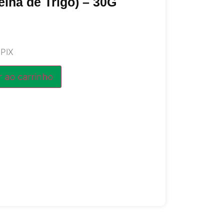
eína de Trigo) – 30G
 PIX
r ao carrinho