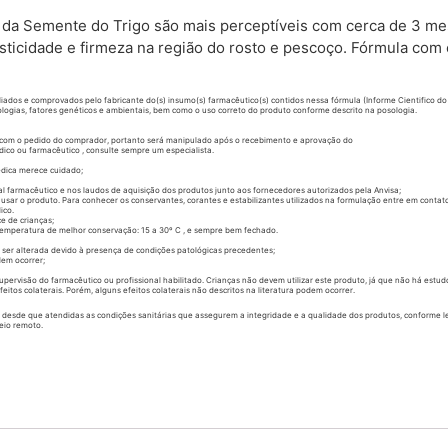
da Semente do Trigo são mais perceptíveis com cerca de 3 mes
sticidade e firmeza na região do rosto e pescoço. Fórmula com e
iados e comprovados pelo fabricante do(s) insumo(s) farmacêutico(s) contidos nessa fórmula (Informe Cientifico do
ogias, fatores genéticos e ambientais, bem como o uso correto do produto conforme descrito na posologia.
 com o pedido do comprador, portanto será manipulado após o recebimento e aprovação do
co ou farmacêutico , consulte sempre um especialista.
édica merece cuidado;
l farmacêutico e nos laudos de aquisição dos produtos junto aos fornecedores autorizados pela Anvisa;
sar o produto. Para conhecer os conservantes, corantes e estabilizantes utilizados na formulação entre em conta
ico.
e de crianças;
 Temperatura de melhor conservação: 15 a 30º C , e sempre bem fechado.
ser alterada devido à presença de condições patológicas precedentes;
dem ocorrer;
visão do farmacêutico ou profissional habilitado. Crianças não devem utilizar este produto, já que não há estud
itos colaterais. Porém, alguns efeitos colaterais não descritos na literatura podem ocorrer.
l desde que atendidas as condições sanitárias que assegurem a integridade e a qualidade dos produtos, conforme l
eio remoto.