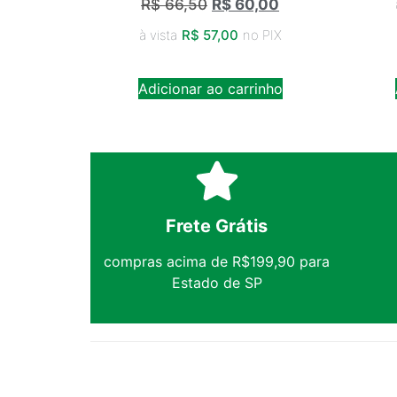
R$
66,50
R$
60,00
à vista
R$
57,00
no PIX
Adicionar ao carrinho
Frete Grátis
compras acima de R$199,90 para
Estado de SP