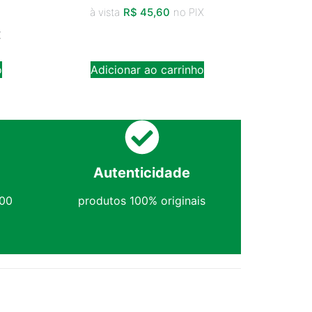
à vista
R$
45,60
no PIX
X
o
Adicionar ao carrinho
Autenticidade
,00
produtos 100% originais