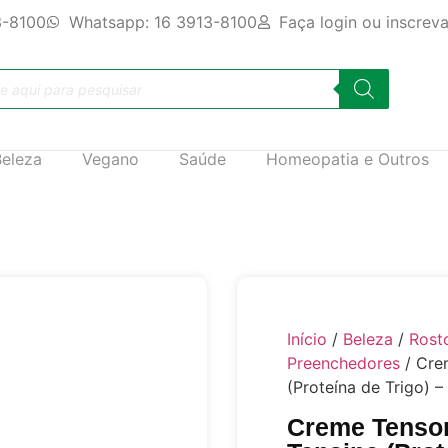
3-8100
Whatsapp: 16 3913-8100
Faça login ou inscrev
Beleza
Vegano
Saúde
Homeopatia e Outros
Início
/
Beleza
/
Rost
Preenchedores
/ Cre
(Proteína de Trigo) 
Creme Tensor