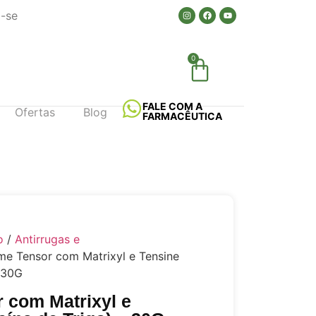
a-se
0
FALE COM A
Ofertas
Blog
FARMACÊUTICA
o
/
Antirrugas e
me Tensor com Matrixyl e Tensine
– 30G
 com Matrixyl e