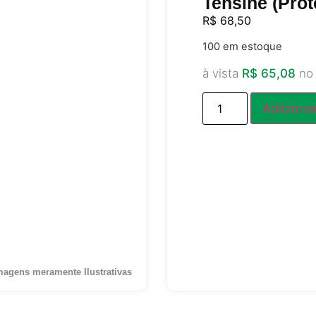
Tensine (Prot
R$
68,50
100 em estoque
à vista
R$
65,08
no
Adiciona
magens meramente Ilustrativas