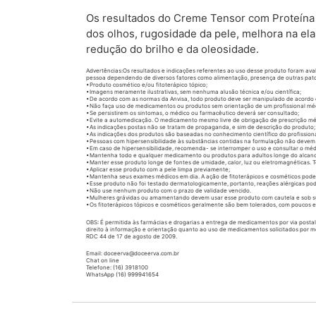
Os resultados do Creme Tensor com Proteína 
dos olhos, rugosidade da pele, melhora na ela
redução do brilho e da oleosidade.
Advertências:Os resultados e indicações referentes ao uso desse produto foram aval
pessoa dependendo de diversos fatores como alimentação, presença de outras patol
•Produto cosmético e/ou fitoterápico tópico;
•Imagens meramente ilustrativas, sem nenhuma alusão técnica e/ou científica;
•De acordo com as normas da Anvisa, todo produto deve ser manipulado de acordo
•Não faça uso de medicamentos ou produtos sem orientação de um profissional médi
•Se persistirem os sintomas, o médico ou farmacêutico deverá ser consultado;
•Evite a automedicação. O medicamento mesmo livre de obrigação de prescrição m
•As indicações postas não se tratam de propaganda, e sim de descrição do produto;
•As indicações dos produtos são baseadas no conhecimento científico do profissiona
•Pessoas com hipersensibilidade às substâncias contidas na formulação não devem u
•Em caso de hipersensibilidade, recomenda- se interromper o uso e consultar o méd
•Mantenha todo e qualquer medicamento ou produtos para adultos longe do alcanc
•Manter esse produto longe de fontes de umidade, calor, luz ou eletromagnéticas.
•Aplicar esse produto com a pele limpa previamente;
•Mantenha seus exames médicos em dia. A ação de fitoterápicos e cosméticos pode 
•Esse produto não foi testado dermatologicamente, portanto, reações alérgicas po
•Não use nenhum produto com o prazo de validade vencido.
•Mulheres grávidas ou amamentando devem usar esse produto com cautela e sob super
•Os fitoterápicos tópicos e cosméticos geralmente são bem tolerados, com poucos efe
OBS: É permitida às farmácias e drogarias a entrega de medicamentos por via posta
direito à informação e orientação quanto ao uso de medicamentos solicitados por m
RDC 44 de 17 de agosto de 2009.
Email: doceerva@doceerva.com.br
Chat on line
Telefone: (16) 3918100
WhatsApp (16) 999941654