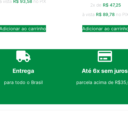
à vista
R$
93,58
no PIX
2x de
R$
47,25
à vista
R$
89,78
no PI
Adicionar ao carrinho
Adicionar ao carrinh
Entrega
Até 6x sem juros
para todo o Brasil
parcela acima de R$35