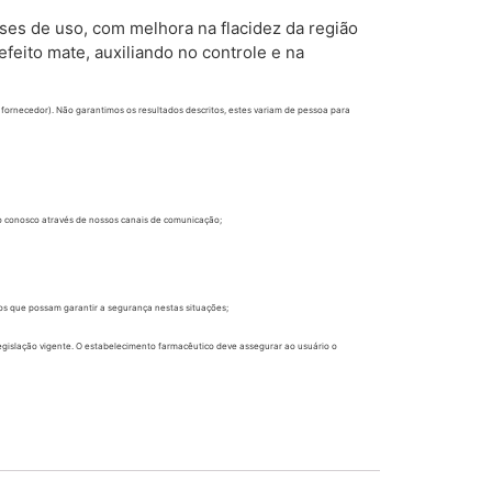
es de uso, com melhora na flacidez da região
feito mate, auxiliando no controle e na
 fornecedor). Não garantimos os resultados descritos, estes variam de pessoa para
to conosco através de nossos canais de comunicação;
os que possam garantir a segurança nestas situações;
egislação vigente. O estabelecimento farmacêutico deve assegurar ao usuário o