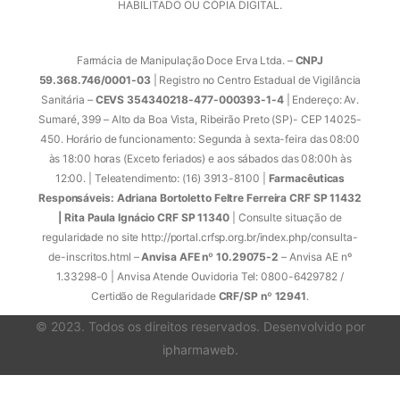
HABILITADO OU CÓPIA DIGITAL.
Farmácia de Manipulação Doce Erva Ltda. –
CNPJ
59.368.746/0001-03
| Registro no Centro Estadual de Vigilância
Sanitária –
CEVS 354340218-477-000393-1-4
| Endereço: Av.
Sumaré, 399 – Alto da Boa Vista, Ribeirão Preto (SP)- CEP 14025-
450. Horário de funcionamento: Segunda à sexta-feira das 08:00
às 18:00 horas (Exceto feriados) e aos sábados das 08:00h às
12:00. | Teleatendimento: (16) 3913-8100 |
Farmacêuticas
Responsáveis: Adriana Bortoletto Feltre Ferreira CRF SP 11432
| Rita Paula Ignácio CRF SP 11340
| Consulte situação de
regularidade no site http://portal.crfsp.org.br/index.php/consulta-
de-inscritos.html –
Anvisa AFE nº 10.29075-2
– Anvisa AE nº
1.33298-0 | Anvisa Atende Ouvidoria Tel: 0800-6429782 /
Certidão de Regularidade
CRF/SP nº 12941
.
© 2023. Todos os direitos reservados. Desenvolvido por
ipharmaweb
.