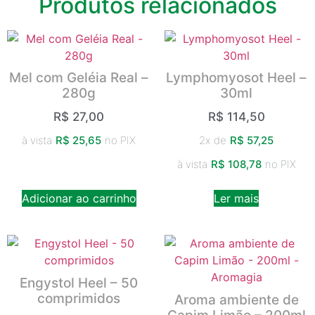
Produtos relacionados
Mel com Geléia Real –
Lymphomyosot Heel –
280g
30ml
R$
27,00
R$
114,50
à vista
R$
25,65
no PIX
2x de
R$
57,25
à vista
R$
108,78
no PIX
Adicionar ao carrinho
Ler mais
Engystol Heel – 50
comprimidos
Aroma ambiente de