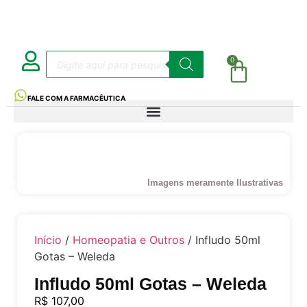
0
FALE COM A FARMACÊUTICA
Imagens meramente Ilustrativas
Início
/
Homeopatia e Outros
/ Infludo 50ml
Gotas – Weleda
Infludo 50ml Gotas – Weleda
R$
107,00