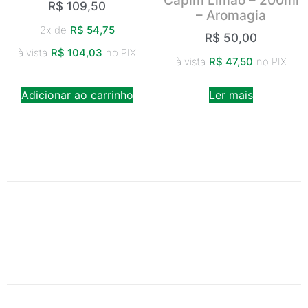
Capim Limão – 200ml
R$
109,50
– Aromagia
2x de
R$
54,75
R$
50,00
à vista
R$
104,03
no PIX
à vista
R$
47,50
no PIX
Adicionar ao carrinho
Ler mais