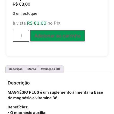
R$
88,00
3 em estoque
à vista
R$
83,60
no PIX
Adicionar ao carrinho
Descrição
Marca
Avaliações (0)
Descrição
MAGNÉSIO PLUS é um suplemento alimentar a base
de magnésio e vitamina B6.
Benefícios
:
• O magnésio auxilia: