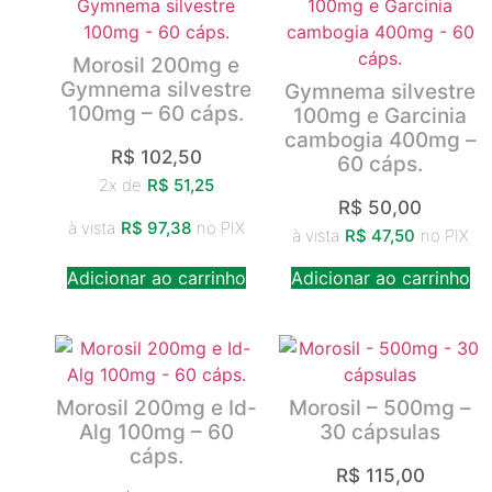
Morosil 200mg e
Gymnema silvestre
Gymnema silvestre
100mg – 60 cáps.
100mg e Garcinia
cambogia 400mg –
R$
102,50
60 cáps.
2x de
R$
51,25
R$
50,00
à vista
R$
97,38
no PIX
à vista
R$
47,50
no PIX
Adicionar ao carrinho
Adicionar ao carrinho
Morosil 200mg e Id-
Morosil – 500mg –
Alg 100mg – 60
30 cápsulas
cáps.
R$
115,00