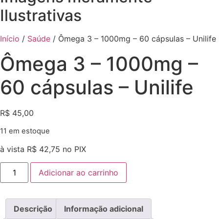
Ilustrativas
Início
/
Saúde
/ Ômega 3 – 1000mg – 60 cápsulas – Unilife
Ômega 3 – 1000mg –
60 cápsulas – Unilife
R$
45,00
11 em estoque
à vista
R$
42,75
no PIX
Ômega
Adicionar ao carrinho
3
-
1000mg
-
60
Descrição
Informação adicional
cápsulas