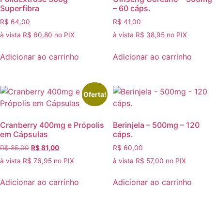
Superfibra
– 60 cáps.
R$
64,00
R$
41,00
à vista
R$
60,80
no PIX
à vista
R$
38,95
no PIX
Adicionar ao carrinho
Adicionar ao carrinho
Oferta!
Cranberry 400mg e Própolis
Berinjela – 500mg – 120
em Cápsulas
cáps.
O
O
R$
85,00
R$
81,00
R$
60,00
preço
preço
à vista
R$
76,95
no PIX
à vista
R$
57,00
no PIX
original
atual
era:
é:
Adicionar ao carrinho
Adicionar ao carrinho
R$ 85,00.
R$ 81,00.