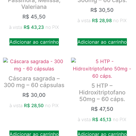
Passiflora, Melissa,
300mg – 60 cáps.
Valeriana
R$
30,50
R$
45,50
à vista
R$
28,98
no PIX
à vista
R$
43,23
no PIX
Adicionar ao carrinho
Adicionar ao carrinho
Cáscara sagrada –
300 mg – 60 cápsulas
5 HTP –
Hidroxitriptofano
R$
30,00
50mg – 60 cáps.
à vista
R$
28,50
no PIX
R$
47,50
à vista
R$
45,13
no PIX
Adicionar ao carrinho
Adicionar ao carrinho