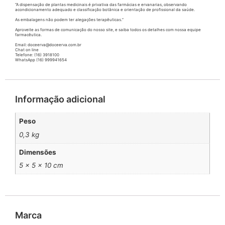
“A dispensação de plantas medicinais é privativa das farmácias e ervanarias, observando
acondicionamento adequado e classificação botânica e orientação de profissional da saúde.
As embalagens não podem ter alegações terapêuticas.”
Aproveite as formas de comunicação do nosso site, e saiba todos os detalhes com nossa equipe
farmacêutica.
Email: doceerva@doceerva.com.br
Chat on line
Telefone: (16) 3918100
WhatsApp (16) 999941654
Informação adicional
Peso
0,3 kg
Dimensões
5 × 5 × 10 cm
Marca