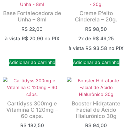
Base Fortalecedora de
Creme Efeito
Unha – 8ml
Cinderela – 20g.
R$
22,00
R$
98,50
à vista
R$
20,90
no PIX
2x de
R$
49,25
à vista
R$
93,58
no PIX
Adicionar ao carrinho
Adicionar ao carrinho
Cartidyss 300mg e
Booster Hidratante
Vitamina C 120mg –
Facial de Ácido
60 cáps.
Hialurônico 30g
R$
182,50
R$
94,00