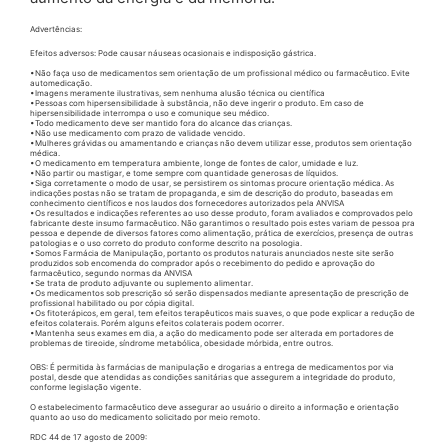
Advertências:
Efeitos adversos: Pode causar náuseas ocasionais e indisposição gástrica.
•Não faça uso de medicamentos sem orientação de um profissional médico ou farmacêutico. Evite
automedicação.
•Imagens meramente ilustrativas, sem nenhuma alusão técnica ou científica
•Pessoas com hipersensibilidade à substância, não deve ingerir o produto. Em caso de
hipersensibilidade interrompa o uso e comunique seu médico.
•Todo medicamento deve ser mantido fora do alcance das crianças.
•Não use medicamento com prazo de validade vencido.
•Mulheres grávidas ou amamentando e crianças não devem utilizar esse, produtos sem orientação
médica.
•O medicamento em temperatura ambiente, longe de fontes de calor, umidade e luz.
•Não partir ou mastigar, e tome sempre com quantidade generosas de líquidos.
•Siga corretamente o modo de usar, se persistirem os sintomas procure orientação médica. As
indicações postas não se tratam de propaganda, e sim de descrição do produto, baseadas em
conhecimento científicos e nos laudos dos fornecedores autorizados pela ANVISA
•Os resultados e indicações referentes ao uso desse produto, foram avaliados e comprovados pelo
fabricante deste insumo farmacêutico. Não garantimos o resultado pois estes variam de pessoa pra
pessoa e depende de diversos fatores como alimentação, prática de exercícios, presença de outras
patologias e o uso correto do produto conforme descrito na posologia.
•Somos Farmácia de Manipulação, portanto os produtos naturais anunciados neste site serão
produzidos sob encomenda do comprador após o recebimento do pedido e aprovação do
farmacêutico, segundo normas da ANVISA
•Se trata de produto adjuvante ou suplemento alimentar.
•Os medicamentos sob prescrição só serão dispensados mediante apresentação de prescrição de
profissional habilitado ou por cópia digital.
•Os fitoterápicos, em geral, tem efeitos terapêuticos mais suaves, o que pode explicar a redução de
efeitos colaterais. Porém alguns efeitos colaterais podem ocorrer.
•Mantenha seus exames em dia, a ação do medicamento pode ser alterada em portadores de
problemas de tireoide, síndrome metabólica, obesidade mórbida, entre outros.
OBS: É permitida às farmácias de manipulação e drogarias a entrega de medicamentos por via
postal, desde que atendidas as condições sanitárias que assegurem a integridade do produto,
conforme legislação vigente.
O estabelecimento farmacêutico deve assegurar ao usuário o direito a informação e orientação
quanto ao uso do medicamento solicitado por meio remoto.
RDC 44 de 17 agosto de 2009: