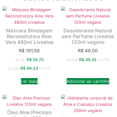
Máscara Blindagem
Desodorante Natural
Reconstrutora Aloe
sem Perfume Livealoe
Vera 480ml Livealoe
120ml vegano
R$
101,50
R$
49,00
2x de
R$
50,75
à vista
R$
46,55
no PIX
à vista
R$
96,43
no PIX
Ler mais
Adicionar ao carrinho
Óleo Aloe Precioso