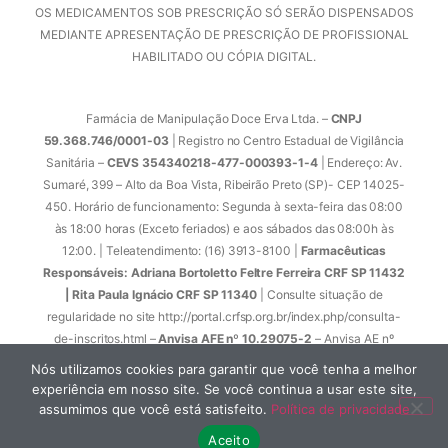
OS MEDICAMENTOS SOB PRESCRIÇÃO SÓ SERÃO DISPENSADOS
MEDIANTE APRESENTAÇÃO DE PRESCRIÇÃO DE PROFISSIONAL
HABILITADO OU CÓPIA DIGITAL.
Farmácia de Manipulação Doce Erva Ltda. –
CNPJ
59.368.746/0001-03
| Registro no Centro Estadual de Vigilância
Sanitária –
CEVS 354340218-477-000393-1-4
| Endereço: Av.
Sumaré, 399 – Alto da Boa Vista, Ribeirão Preto (SP)- CEP 14025-
450. Horário de funcionamento: Segunda à sexta-feira das 08:00
às 18:00 horas (Exceto feriados) e aos sábados das 08:00h às
12:00. | Teleatendimento: (16) 3913-8100 |
Farmacêuticas
Responsáveis: Adriana Bortoletto Feltre Ferreira CRF SP 11432
| Rita Paula Ignácio CRF SP 11340
| Consulte situação de
regularidade no site http://portal.crfsp.org.br/index.php/consulta-
de-inscritos.html –
Anvisa AFE nº 10.29075-2
– Anvisa AE nº
1.33298-0 | Anvisa Atende Ouvidoria Tel: 0800-6429782 /
Nós utilizamos cookies para garantir que você tenha a melhor
Certidão de Regularidade
CRF/SP nº 12941
.
experiência em nosso site. Se você continua a usar este site,
assumimos que você está satisfeito.
Política de privacidade
© 2023. Todos os direitos reservados. Desenvolvido por
Aceito
ipharmaweb
.