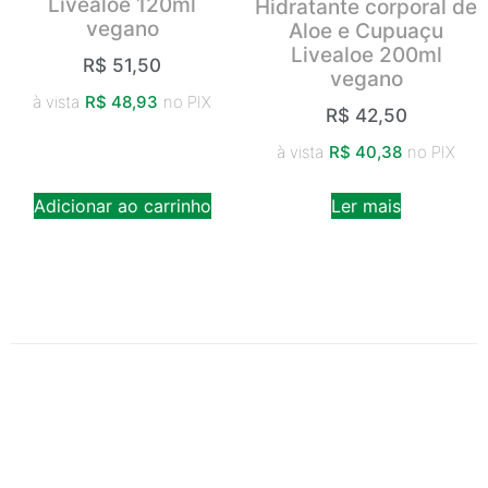
Livealoe 120ml
Hidratante corporal de
vegano
Aloe e Cupuaçu
Livealoe 200ml
R$
51,50
vegano
à vista
R$
48,93
no PIX
R$
42,50
à vista
R$
40,38
no PIX
Adicionar ao carrinho
Ler mais