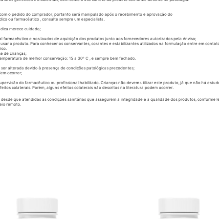
 com o pedido do comprador, portanto será manipulado após o recebimento e aprovação do
co ou farmacêutico , consulte sempre um especialista.
édica merece cuidado;
l farmacêutico e nos laudos de aquisição dos produtos junto aos fornecedores autorizados pela Anvisa;
sar o produto. Para conhecer os conservantes, corantes e estabilizantes utilizados na formulação entre em conta
ico.
e de crianças;
 Temperatura de melhor conservação: 15 a 30º C , e sempre bem fechado.
ser alterada devido à presença de condições patológicas precedentes;
dem ocorrer;
visão do farmacêutico ou profissional habilitado. Crianças não devem utilizar este produto, já que não há estud
itos colaterais. Porém, alguns efeitos colaterais não descritos na literatura podem ocorrer.
l desde que atendidas as condições sanitárias que assegurem a integridade e a qualidade dos produtos, conforme l
eio remoto.