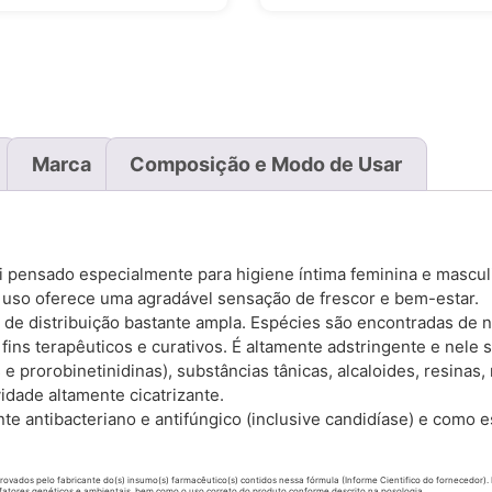
Marca
Composição e Modo de Usar
i pensado especialmente para higiene íntima feminina e mascul
uso oferece uma agradável sensação de frescor e bem-estar.
 de distribuição bastante ampla. Espécies são encontradas de n
 fins terapêuticos e curativos. É altamente adstringente e nele
e prorobinetinidinas), substâncias tânicas, alcaloides, resinas, 
vidade altamente cicatrizante.
te antibacteriano e antifúngico (inclusive candidíase) e como 
ovados pelo fabricante do(s) insumo(s) farmacêutico(s) contidos nessa fórmula (Informe Cientifico do fornecedor).
fatores genéticos e ambientais, bem como o uso correto do produto conforme descrito na posologia.