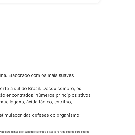
ina. Elaborado com os mais suaves
orte a sul do Brasil. Desde sempre, os
 são encontrados inúmeros princípios ativos
mucilagens, ácido tânico, estrifno,
estimulador das defesas do organismo.
 Não garantimos os resultados descritos, estes variam de pessoa para pessoa