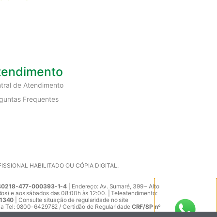
tendimento
tral de Atendimento
guntas Frequentes
SIONAL HABILITADO OU CÓPIA DIGITAL.
0218-477-000393-1-4
| Endereço: Av. Sumaré, 399 – Alto
dos) e aos sábados das 08:00h às 12:00. | Teleatendimento:
11340
| Consulte situação de regularidade no site
ia Tel: 0800-6429782 / Certidão de Regularidade
CRF/SP nº