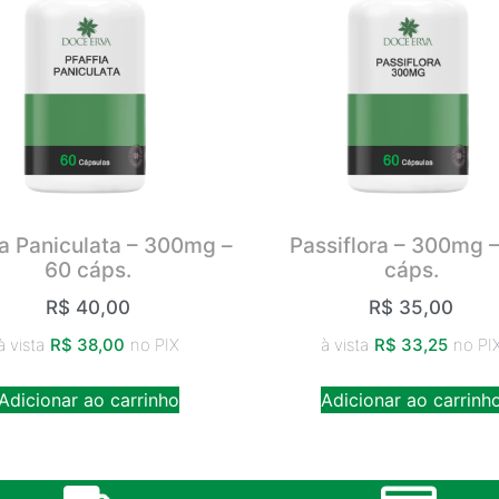
ia Paniculata – 300mg –
Passiflora – 300mg 
60 cáps.
cáps.
R$
40,00
R$
35,00
à vista
R$
38,00
no PIX
à vista
R$
33,25
no PI
Adicionar ao carrinho
Adicionar ao carrinh