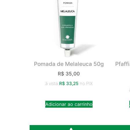
Pomada de Melaleuca 50g
Pfaff
R$
35,00
à vista
R$
33,25
no PIX
Adicionar ao carrinho