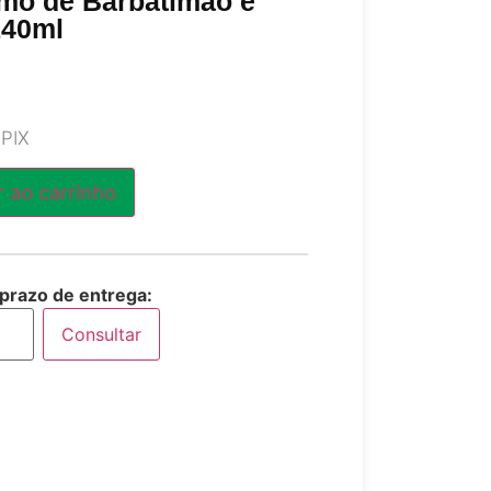
imo de Barbatimão e
140ml
 PIX
r ao carrinho
 prazo de entrega:
Consultar