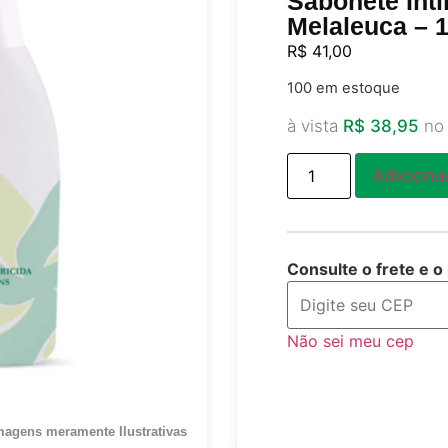
Sabonete Ínt
Melaleuca – 
R$
41,00
100 em estoque
à vista
R$
38,95
no
Adiciona
Consulte o frete e o
Não sei meu cep
magens meramente Ilustrativas