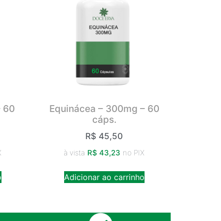
– 60
Equinácea – 300mg – 60
cáps.
R$
45,50
X
à vista
R$
43,23
no PIX
o
Adicionar ao carrinho