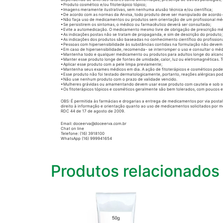
•Produto cosmético e/ou fitoterápico tópico;
•Imagens meramente ilustrativas, sem nenhuma alusão técnica e/ou científica;
•De acordo com as normas da Anvisa, todo produto deve ser manipulado de acordo
•Não faça uso de medicamentos ou produtos sem orientação de um profissional médi
•Se persistirem os sintomas, o médico ou farmacêutico deverá ser consultado;
•Evite a automedicação. O medicamento mesmo livre de obrigação de prescrição m
•As indicações postas não se tratam de propaganda, e sim de descrição do produto;
•As indicações dos produtos são baseadas no conhecimento científico do profissiona
•Pessoas com hipersensibilidade às substâncias contidas na formulação não devem u
•Em caso de hipersensibilidade, recomenda- se interromper o uso e consultar o méd
•Mantenha todo e qualquer medicamento ou produtos para adultos longe do alcanc
•Manter esse produto longe de fontes de umidade, calor, luz ou eletromagnéticas.
•Aplicar esse produto com a pele limpa previamente;
•Mantenha seus exames médicos em dia. A ação de fitoterápicos e cosméticos pode 
•Esse produto não foi testado dermatologicamente, portanto, reações alérgicas po
•Não use nenhum produto com o prazo de validade vencido.
•Mulheres grávidas ou amamentando devem usar esse produto com cautela e sob super
•Os fitoterápicos tópicos e cosméticos geralmente são bem tolerados, com poucos efe
OBS: É permitida às farmácias e drogarias a entrega de medicamentos por via posta
direito à informação e orientação quanto ao uso de medicamentos solicitados por m
RDC 44 de 17 de agosto de 2009.
Email: doceerva@doceerva.com.br
Chat on line
Telefone: (16) 3918100
WhatsApp (16) 999941654
Produtos relacionados