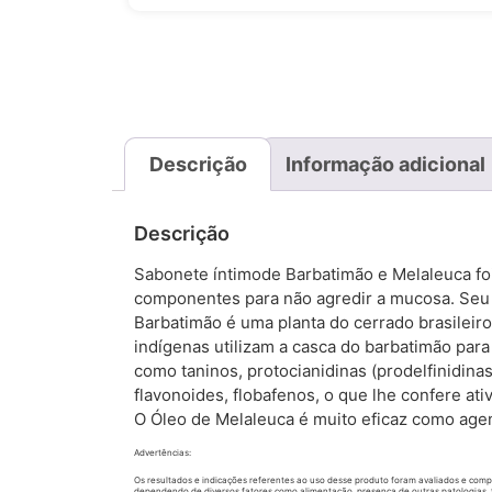
Descrição
Informação adicional
Descrição
Sabonete íntimode Barbatimão e Melaleuca fo
componentes para não agredir a mucosa. Seu 
Barbatimão é uma planta do cerrado brasileiro
indígenas utilizam a casca do barbatimão para
como taninos, protocianidinas (prodelfinidinas 
flavonoides, flobafenos, o que lhe confere ati
O Óleo de Melaleuca é muito eficaz como agen
Advertências:
Os resultados e indicações referentes ao uso desse produto foram avaliados e compr
dependendo de diversos fatores como alimentação, presença de outras patologias, 