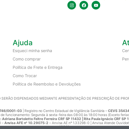
Ajuda
A
Esqueci minha senha
Cen
Como comprar
Per
Política de Frete e Entrega
Como Trocar
Política de Reembolso e Devoluções
SERÃO DISPENSADOS MEDIANTE APRESENTAÇÃO DE PRESCRIÇÃO DE PROFIS
746/0001-03
| Registro no Centro Estadual de Vigilância Sanitária –
CEVS 35434
 de funcionamento: Segunda à sexta-feira das 08:00 às 18:00 horas (Exceto feria
Adriana Bortoletto Feltre Ferreira CRF SP 11432 | Rita Paula Ignácio CRF SP 
l –
Anvisa AFE nº 10.29075-2
– Anvisa AE nº 1.33298-0 | Anvisa Atende Ouvidor
12941
.