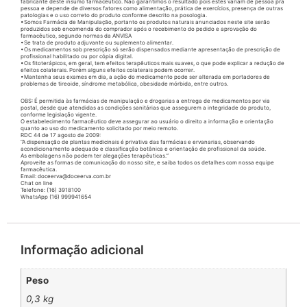
fabricante deste insumo farmacêutico. Não garantimos o resultado pois estes variam de pessoa pra
pessoa e depende de diversos fatores como alimentação, prática de exercícios, presença de outras
patologias e o uso correto do produto conforme descrito na posologia.
•Somos Farmácia de Manipulação, portanto os produtos naturais anunciados neste site serão
produzidos sob encomenda do comprador após o recebimento do pedido e aprovação do
farmacêutico, segundo normas da ANVISA
•Se trata de produto adjuvante ou suplemento alimentar.
•Os medicamentos sob prescrição só serão dispensados mediante apresentação de prescrição de
profissional habilitado ou por cópia digital.
•Os fitoterápicos, em geral, tem efeitos terapêuticos mais suaves, o que pode explicar a redução de
efeitos colaterais. Porém alguns efeitos colaterais podem ocorrer.
•Mantenha seus exames em dia, a ação do medicamento pode ser alterada em portadores de
problemas de tireoide, síndrome metabólica, obesidade mórbida, entre outros.
OBS: É permitida às farmácias de manipulação e drogarias a entrega de medicamentos por via
postal, desde que atendidas as condições sanitárias que assegurem a integridade do produto,
conforme legislação vigente.
O estabelecimento farmacêutico deve assegurar ao usuário o direito a informação e orientação
quanto ao uso do medicamento solicitado por meio remoto.
RDC 44 de 17 agosto de 2009:
“A dispensação de plantas medicinais é privativa das farmácias e ervanarias, observando
acondicionamento adequado e classificação botânica e orientação de profissional da saúde.
As embalagens não podem ter alegações terapêuticas.”
Aproveite as formas de comunicação do nosso site, e saiba todos os detalhes com nossa equipe
farmacêutica.
Email: doceerva@doceerva.com.br
Chat on line
Telefone: (16) 3918100
WhatsApp (16) 999941654
Informação adicional
Peso
0,3 kg