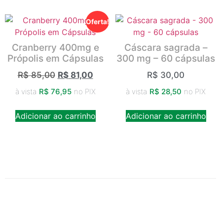
Oferta!
Cranberry 400mg e
Cáscara sagrada –
Própolis em Cápsulas
300 mg – 60 cápsulas
R$
85,00
R$
81,00
R$
30,00
à vista
R$
76,95
no PIX
à vista
R$
28,50
no PIX
Adicionar ao carrinho
Adicionar ao carrinho