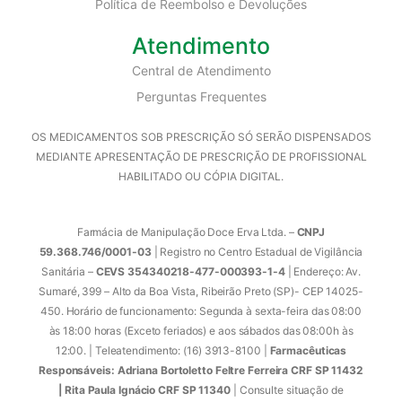
Política de Reembolso e Devoluções
Atendimento
Central de Atendimento
Perguntas Frequentes
OS MEDICAMENTOS SOB PRESCRIÇÃO SÓ SERÃO DISPENSADOS
MEDIANTE APRESENTAÇÃO DE PRESCRIÇÃO DE PROFISSIONAL
HABILITADO OU CÓPIA DIGITAL.
Farmácia de Manipulação Doce Erva Ltda. –
CNPJ
59.368.746/0001-03
| Registro no Centro Estadual de Vigilância
Sanitária –
CEVS 354340218-477-000393-1-4
| Endereço: Av.
Sumaré, 399 – Alto da Boa Vista, Ribeirão Preto (SP)- CEP 14025-
450. Horário de funcionamento: Segunda à sexta-feira das 08:00
às 18:00 horas (Exceto feriados) e aos sábados das 08:00h às
12:00. | Teleatendimento: (16) 3913-8100 |
Farmacêuticas
Responsáveis: Adriana Bortoletto Feltre Ferreira CRF SP 11432
| Rita Paula Ignácio CRF SP 11340
| Consulte situação de