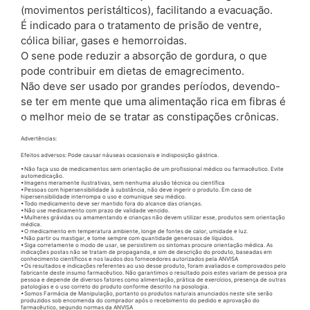
(movimentos peristálticos), facilitando a evacuação.
É indicado para o tratamento de prisão de ventre,
cólica biliar, gases e hemorroidas.
O sene pode reduzir a absorção de gordura, o que
pode contribuir em dietas de emagrecimento.
Não deve ser usado por grandes períodos, devendo-
se ter em mente que uma alimentação rica em fibras é
o melhor meio de se tratar as constipações crônicas.
Advertências:
Efeitos adversos: Pode causar náuseas ocasionais e indisposição gástrica.
•Não faça uso de medicamentos sem orientação de um profissional médico ou farmacêutico. Evite
automedicação.
•Imagens meramente ilustrativas, sem nenhuma alusão técnica ou científica
•Pessoas com hipersensibilidade à substância, não deve ingerir o produto. Em caso de
hipersensibilidade interrompa o uso e comunique seu médico.
•Todo medicamento deve ser mantido fora do alcance das crianças.
•Não use medicamento com prazo de validade vencido.
•Mulheres grávidas ou amamentando e crianças não devem utilizar esse, produtos sem orientação
médica.
•O medicamento em temperatura ambiente, longe de fontes de calor, umidade e luz.
•Não partir ou mastigar, e tome sempre com quantidade generosas de líquidos.
•Siga corretamente o modo de usar, se persistirem os sintomas procure orientação médica. As
indicações postas não se tratam de propaganda, e sim de descrição do produto, baseadas em
conhecimento científicos e nos laudos dos fornecedores autorizados pela ANVISA
•Os resultados e indicações referentes ao uso desse produto, foram avaliados e comprovados pelo
fabricante deste insumo farmacêutico. Não garantimos o resultado pois estes variam de pessoa pra
pessoa e depende de diversos fatores como alimentação, prática de exercícios, presença de outras
patologias e o uso correto do produto conforme descrito na posologia.
•Somos Farmácia de Manipulação, portanto os produtos naturais anunciados neste site serão
produzidos sob encomenda do comprador após o recebimento do pedido e aprovação do
farmacêutico, segundo normas da ANVISA