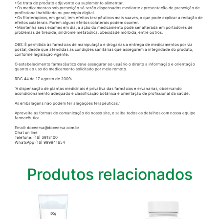
•Se trata de produto adjuvante ou suplemento alimentar.
•Os medicamentos sob prescrição só serão dispensados mediante apresentação de prescrição de
profissional habilitado ou por cópia digital.
•Os fitoterápicos, em geral, tem efeitos terapêuticos mais suaves, o que pode explicar a redução de
efeitos colaterais. Porém alguns efeitos colaterais podem ocorrer.
•Mantenha seus exames em dia, a ação do medicamento pode ser alterada em portadores de
problemas de tireoide, síndrome metabólica, obesidade mórbida, entre outros.
OBS: É permitida às farmácias de manipulação e drogarias a entrega de medicamentos por via
postal, desde que atendidas as condições sanitárias que assegurem a integridade do produto,
conforme legislação vigente.
O estabelecimento farmacêutico deve assegurar ao usuário o direito a informação e orientação
quanto ao uso do medicamento solicitado por meio remoto.
RDC 44 de 17 agosto de 2009:
“A dispensação de plantas medicinais é privativa das farmácias e ervanarias, observando
acondicionamento adequado e classificação botânica e orientação de profissional da saúde.
As embalagens não podem ter alegações terapêuticas.”
Aproveite as formas de comunicação do nosso site, e saiba todos os detalhes com nossa equipe
farmacêutica.
Email: doceerva@doceerva.com.br
Chat on line
Telefone: (16) 3918100
WhatsApp (16) 999941654
Produtos relacionados