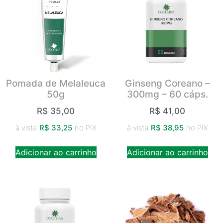
Pomada de Melaleuca
Ginseng Coreano –
50g
300mg – 60 cáps.
R$
35,00
R$
41,00
à vista
R$
33,25
no PIX
à vista
R$
38,95
no PIX
Adicionar ao carrinho
Adicionar ao carrinho