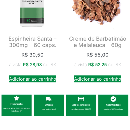
Espinheira Santa –
Creme de Barbatimão
300mg – 60 cáps.
e Melaleuca – 60g
R$
30,50
R$
55,00
à vista
R$
28,98
no PIX
à vista
R$
52,25
no PIX
Adicionar ao carrinho
Adicionar ao carrinho