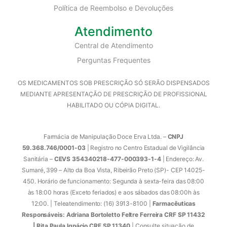
Política de Reembolso e Devoluções
Atendimento
Central de Atendimento
Perguntas Frequentes
OS MEDICAMENTOS SOB PRESCRIÇÃO SÓ SERÃO DISPENSADOS
MEDIANTE APRESENTAÇÃO DE PRESCRIÇÃO DE PROFISSIONAL
HABILITADO OU CÓPIA DIGITAL.
Farmácia de Manipulação Doce Erva Ltda. –
CNPJ
59.368.746/0001-03
| Registro no Centro Estadual de Vigilância
Sanitária –
CEVS 354340218-477-000393-1-4
| Endereço: Av.
Sumaré, 399 – Alto da Boa Vista, Ribeirão Preto (SP)- CEP 14025-
450. Horário de funcionamento: Segunda à sexta-feira das 08:00
às 18:00 horas (Exceto feriados) e aos sábados das 08:00h às
12:00. | Teleatendimento: (16) 3913-8100 |
Farmacêuticas
Responsáveis: Adriana Bortoletto Feltre Ferreira CRF SP 11432
| Rita Paula Ignácio CRF SP 11340
| Consulte situação de