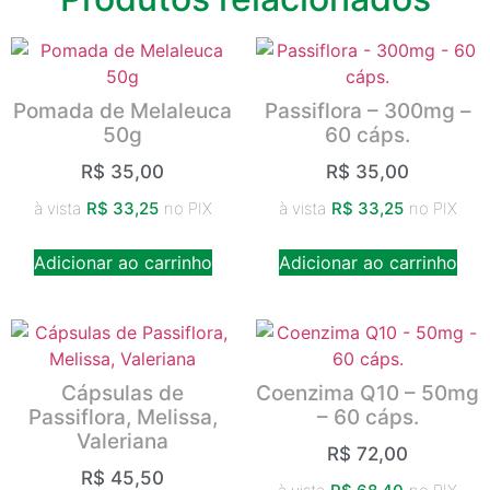
Pomada de Melaleuca
Passiflora – 300mg –
50g
60 cáps.
R$
35,00
R$
35,00
à vista
R$
33,25
no PIX
à vista
R$
33,25
no PIX
Adicionar ao carrinho
Adicionar ao carrinho
Cápsulas de
Coenzima Q10 – 50mg
Passiflora, Melissa,
– 60 cáps.
Valeriana
R$
72,00
R$
45,50