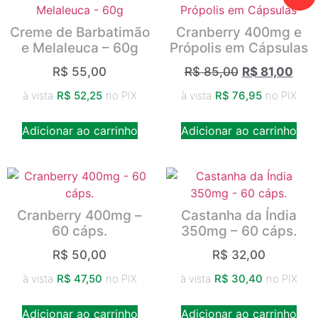
Creme de Barbatimão
Cranberry 400mg e
e Melaleuca – 60g
Própolis em Cápsulas
R$
55,00
R$
85,00
R$
81,00
à vista
R$
52,25
no PIX
à vista
R$
76,95
no PIX
Adicionar ao carrinho
Adicionar ao carrinho
Cranberry 400mg –
Castanha da Índia
60 cáps.
350mg – 60 cáps.
R$
50,00
R$
32,00
à vista
R$
47,50
no PIX
à vista
R$
30,40
no PIX
Adicionar ao carrinho
Adicionar ao carrinho