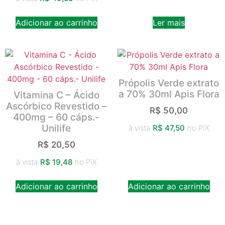
Adicionar ao carrinho
Ler mais
Própolis Verde extrato
a 70% 30ml Apis Flora
Vitamina C – Ácido
Ascórbico Revestido –
R$
50,00
400mg – 60 cáps.-
Unilife
à vista
R$
47,50
no PIX
R$
20,50
à vista
R$
19,48
no PIX
Adicionar ao carrinho
Adicionar ao carrinho