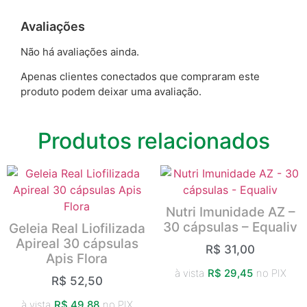
Avaliações
Não há avaliações ainda.
Apenas clientes conectados que compraram este
produto podem deixar uma avaliação.
Produtos relacionados
Nutri Imunidade AZ –
30 cápsulas – Equaliv
Geleia Real Liofilizada
Apireal 30 cápsulas
R$
31,00
Apis Flora
à vista
R$
29,45
no PIX
R$
52,50
à vista
R$
49,88
no PIX