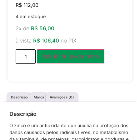
R$
112,00
4 em estoque
2x de
R$
56,00
à vista
R$
106,40
no PIX
Adicionar ao carrinho
Descrição
Marca
Avaliações (0)
Descrição
O zinco é um antioxidante que auxilia na proteção dos
danos causados pelos radicais livres, no metabolismo
da vitamina A, de proteínas, carboidratos e gorduras e