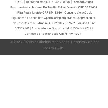
12:00. | Teleatendimento: (16) 3913-8100 |
Farmacêuticas
Responsáveis: Adriana Bortoletto Feltre Ferreira CRF SP 11432
| Rita Paula Ignácio CRF SP 11340
| Consulte situação de
regularidade no site http://portal.crfsp.org.br/index.php/consulta-
de-inscritos.html –
Anvisa AFE nº 10.29075-2
– Anvisa AE nº
1.33298-0 | Anvisa Atende Ouvidoria Tel: 0800-6429782 /
Certidão de Regularidade
CRF/SP nº 12941
.
© 2023. Todos os direitos reservados. Desenvolvido por
ipharmaweb
.