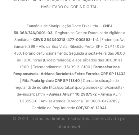
HABILITADO OU CÓPIA DIGITAL.
Farmácia de Manipulação Doce Erva Ltda. –
CNPJ
59.368.746/0001-03
| Registro no Centro Estadual de Vigilância
Sanitária –
CEVS 354340218-477-000393-1-4
| Endereço: Av.
Sumaré, 399 – Alto da Boa Vista, Ribeirão Preto (SP)- CEP 14025-
450. Horário de funcionamento: Segunda à sexta-feira das 08:00
às 18:00 horas (Exceto feriados) e aos sábados das 08:00h às
12:00. | Teleatendimento: (16) 3913-8100 |
Farmacêuticas
Responsáveis: Adriana Bortoletto Feltre Ferreira CRF SP 11432
| Rita Paula Ignácio CRF SP 11340
| Consulte situação de
regularidade no site http://portal.crfsp.org.br/index.php/consulta-
de-inscritos.html –
Anvisa AFE nº 10.29075-2
– Anvisa AE nº
1.33298-0 | Anvisa Atende Ouvidoria Tel: 0800-6429782 /
Certidão de Regularidade
CRF/SP nº 12941
.
© 2023. Todos os direitos reservados. Desenvolvido por
ipharmaweb
.