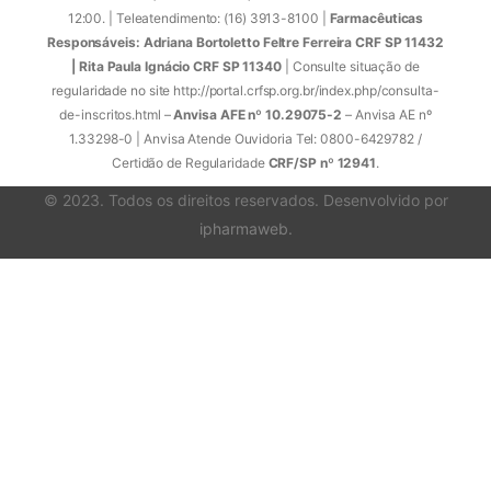
12:00. | Teleatendimento: (16) 3913-8100 |
Farmacêuticas
Responsáveis: Adriana Bortoletto Feltre Ferreira CRF SP 11432
| Rita Paula Ignácio CRF SP 11340
| Consulte situação de
regularidade no site http://portal.crfsp.org.br/index.php/consulta-
de-inscritos.html –
Anvisa AFE nº 10.29075-2
– Anvisa AE nº
1.33298-0 | Anvisa Atende Ouvidoria Tel: 0800-6429782 /
Certidão de Regularidade
CRF/SP nº 12941
.
© 2023. Todos os direitos reservados. Desenvolvido por
ipharmaweb
.