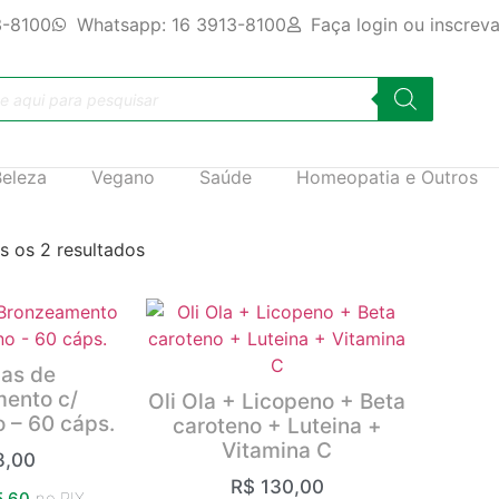
3-8100
Whatsapp: 16 3913-8100
Faça login ou inscrev
Beleza
Vegano
Saúde
Homeopatia e Outros
 os 2 resultados
as de
ento c/
Oli Ola + Licopeno + Beta
 – 60 cáps.
caroteno + Luteina +
Vitamina C
,00
R$
130,00
,60
no PIX