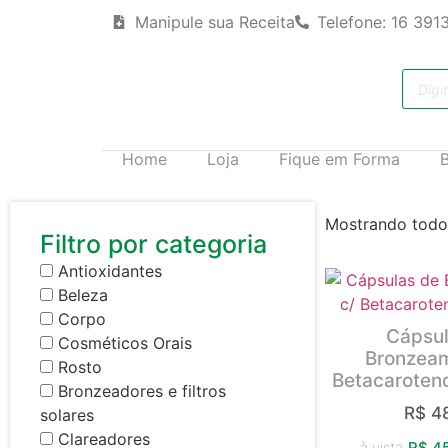
Manipule sua Receita
Telefone: 16 391
Home
Loja
Fique em Forma
Mostrando todos
Filtro por categoria
Antioxidantes
Beleza
Corpo
Cápsul
Cosméticos Orais
Bronzeam
Rosto
Betacaroteno
Bronzeadores e filtros
R$
48
solares
Clareadores
à vista
R$
45