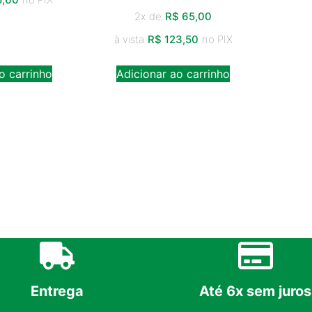
2x de
R$
65,00
à vista
R$
123,50
no PIX
o carrinho
Adicionar ao carrinho
Entrega
Até 6x sem juros