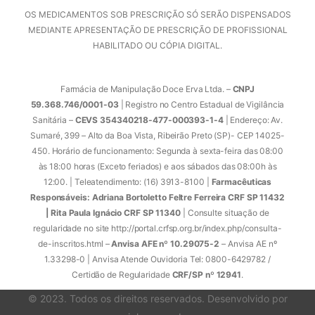
OS MEDICAMENTOS SOB PRESCRIÇÃO SÓ SERÃO DISPENSADOS
MEDIANTE APRESENTAÇÃO DE PRESCRIÇÃO DE PROFISSIONAL
HABILITADO OU CÓPIA DIGITAL.
Farmácia de Manipulação Doce Erva Ltda. –
CNPJ
59.368.746/0001-03
| Registro no Centro Estadual de Vigilância
Sanitária –
CEVS 354340218-477-000393-1-4
| Endereço: Av.
Sumaré, 399 – Alto da Boa Vista, Ribeirão Preto (SP)- CEP 14025-
450. Horário de funcionamento: Segunda à sexta-feira das 08:00
às 18:00 horas (Exceto feriados) e aos sábados das 08:00h às
12:00. | Teleatendimento: (16) 3913-8100 |
Farmacêuticas
Responsáveis: Adriana Bortoletto Feltre Ferreira CRF SP 11432
| Rita Paula Ignácio CRF SP 11340
| Consulte situação de
regularidade no site http://portal.crfsp.org.br/index.php/consulta-
de-inscritos.html –
Anvisa AFE nº 10.29075-2
– Anvisa AE nº
1.33298-0 | Anvisa Atende Ouvidoria Tel: 0800-6429782 /
Certidão de Regularidade
CRF/SP nº 12941
.
© 2023. Todos os direitos reservados. Desenvolvido por