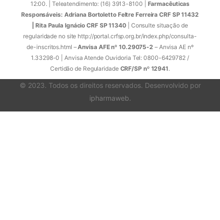
12:00. | Teleatendimento: (16) 3913-8100 |
Farmacêuticas
Responsáveis: Adriana Bortoletto Feltre Ferreira CRF SP 11432
| Rita Paula Ignácio CRF SP 11340
| Consulte situação de
regularidade no site http://portal.crfsp.org.br/index.php/consulta-
de-inscritos.html –
Anvisa AFE nº 10.29075-2
– Anvisa AE nº
1.33298-0 | Anvisa Atende Ouvidoria Tel: 0800-6429782 /
Certidão de Regularidade
CRF/SP nº 12941
.
© 2023. Todos os direitos reservados. Desenvolvido por
ipharmaweb
.