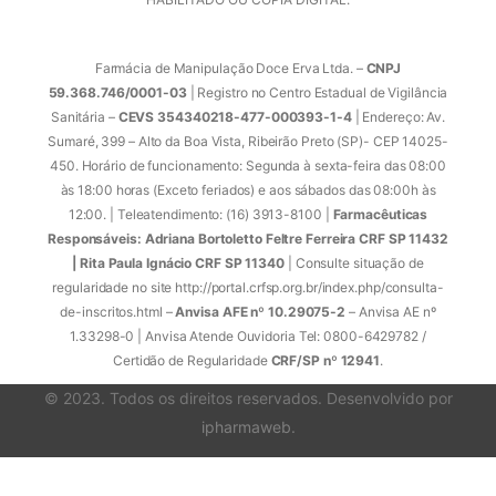
Farmácia de Manipulação Doce Erva Ltda. –
CNPJ
59.368.746/0001-03
| Registro no Centro Estadual de Vigilância
Sanitária –
CEVS 354340218-477-000393-1-4
| Endereço: Av.
Sumaré, 399 – Alto da Boa Vista, Ribeirão Preto (SP)- CEP 14025-
450. Horário de funcionamento: Segunda à sexta-feira das 08:00
às 18:00 horas (Exceto feriados) e aos sábados das 08:00h às
12:00. | Teleatendimento: (16) 3913-8100 |
Farmacêuticas
Responsáveis: Adriana Bortoletto Feltre Ferreira CRF SP 11432
| Rita Paula Ignácio CRF SP 11340
| Consulte situação de
regularidade no site http://portal.crfsp.org.br/index.php/consulta-
de-inscritos.html –
Anvisa AFE nº 10.29075-2
– Anvisa AE nº
1.33298-0 | Anvisa Atende Ouvidoria Tel: 0800-6429782 /
Certidão de Regularidade
CRF/SP nº 12941
.
© 2023. Todos os direitos reservados. Desenvolvido por
ipharmaweb
.