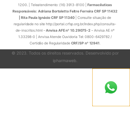
12:00. | Teleatendimento: (16) 3913-8100 |
Farmacêuticas
Responsáveis: Adriana Bortoletto Feltre Ferreira CRF SP 11432
| Rita Paula Ignácio CRF SP 11340
| Consulte situação de
regularidade no site http://portal.crfsp.org.br/index.php/consulta-
de-inscritos.html –
Anvisa AFE nº 10.29075-2
– Anvisa AE nº
1.33298-0 | Anvisa Atende Ouvidoria Tel: 0800-6429782 /
Certidão de Regularidade
CRF/SP nº 12941
.
© 2023. Todos os direitos reservados. Desenvolvido por
ipharmaweb
.