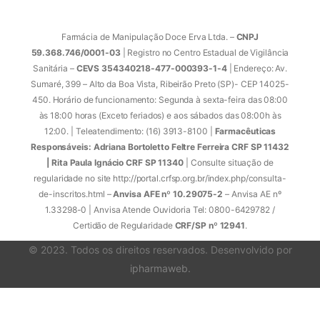
Farmácia de Manipulação Doce Erva Ltda. –
CNPJ
59.368.746/0001-03
| Registro no Centro Estadual de Vigilância
Sanitária –
CEVS 354340218-477-000393-1-4
| Endereço: Av.
Sumaré, 399 – Alto da Boa Vista, Ribeirão Preto (SP)- CEP 14025-
450. Horário de funcionamento: Segunda à sexta-feira das 08:00
às 18:00 horas (Exceto feriados) e aos sábados das 08:00h às
12:00. | Teleatendimento: (16) 3913-8100 |
Farmacêuticas
Responsáveis: Adriana Bortoletto Feltre Ferreira CRF SP 11432
| Rita Paula Ignácio CRF SP 11340
| Consulte situação de
regularidade no site http://portal.crfsp.org.br/index.php/consulta-
de-inscritos.html –
Anvisa AFE nº 10.29075-2
– Anvisa AE nº
1.33298-0 | Anvisa Atende Ouvidoria Tel: 0800-6429782 /
Certidão de Regularidade
CRF/SP nº 12941
.
© 2023. Todos os direitos reservados. Desenvolvido por
ipharmaweb
.