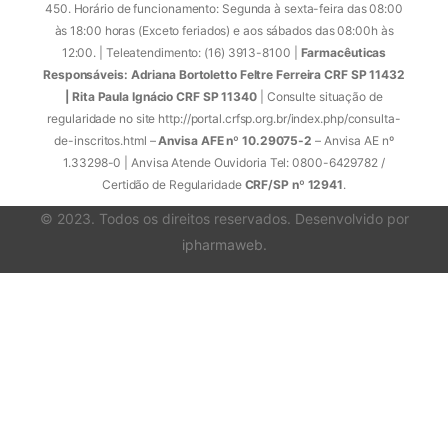
450. Horário de funcionamento: Segunda à sexta-feira das 08:00
às 18:00 horas (Exceto feriados) e aos sábados das 08:00h às
12:00. | Teleatendimento: (16) 3913-8100 |
Farmacêuticas
Responsáveis: Adriana Bortoletto Feltre Ferreira CRF SP 11432
| Rita Paula Ignácio CRF SP 11340
| Consulte situação de
regularidade no site http://portal.crfsp.org.br/index.php/consulta-
de-inscritos.html –
Anvisa AFE nº 10.29075-2
– Anvisa AE nº
1.33298-0 | Anvisa Atende Ouvidoria Tel: 0800-6429782 /
Certidão de Regularidade
CRF/SP nº 12941
.
© 2023. Todos os direitos reservados. Desenvolvido por
ipharmaweb
.