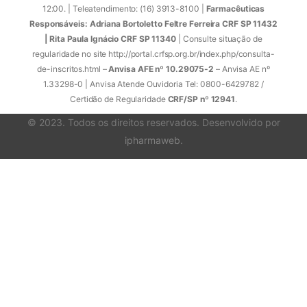
12:00. | Teleatendimento: (16) 3913-8100 |
Farmacêuticas
Responsáveis: Adriana Bortoletto Feltre Ferreira CRF SP 11432
| Rita Paula Ignácio CRF SP 11340
| Consulte situação de
regularidade no site http://portal.crfsp.org.br/index.php/consulta-
de-inscritos.html –
Anvisa AFE nº 10.29075-2
– Anvisa AE nº
1.33298-0 | Anvisa Atende Ouvidoria Tel: 0800-6429782 /
Certidão de Regularidade
CRF/SP nº 12941
.
© 2023. Todos os direitos reservados. Desenvolvido por
ipharmaweb
.