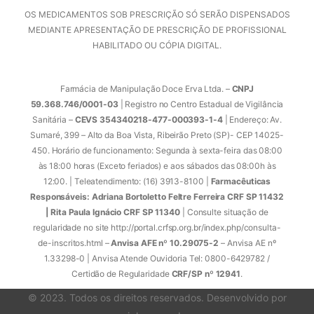
OS MEDICAMENTOS SOB PRESCRIÇÃO SÓ SERÃO DISPENSADOS
MEDIANTE APRESENTAÇÃO DE PRESCRIÇÃO DE PROFISSIONAL
HABILITADO OU CÓPIA DIGITAL.
Farmácia de Manipulação Doce Erva Ltda. –
CNPJ
59.368.746/0001-03
| Registro no Centro Estadual de Vigilância
Sanitária –
CEVS 354340218-477-000393-1-4
| Endereço: Av.
Sumaré, 399 – Alto da Boa Vista, Ribeirão Preto (SP)- CEP 14025-
450. Horário de funcionamento: Segunda à sexta-feira das 08:00
às 18:00 horas (Exceto feriados) e aos sábados das 08:00h às
12:00. | Teleatendimento: (16) 3913-8100 |
Farmacêuticas
Responsáveis: Adriana Bortoletto Feltre Ferreira CRF SP 11432
| Rita Paula Ignácio CRF SP 11340
| Consulte situação de
regularidade no site http://portal.crfsp.org.br/index.php/consulta-
de-inscritos.html –
Anvisa AFE nº 10.29075-2
– Anvisa AE nº
1.33298-0 | Anvisa Atende Ouvidoria Tel: 0800-6429782 /
Certidão de Regularidade
CRF/SP nº 12941
.
© 2023. Todos os direitos reservados. Desenvolvido por