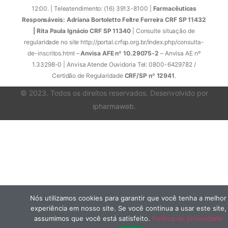
12:00. | Teleatendimento: (16) 3913-8100 |
Farmacêuticas
Responsáveis: Adriana Bortoletto Feltre Ferreira CRF SP 11432
| Rita Paula Ignácio CRF SP 11340
| Consulte situação de
regularidade no site http://portal.crfsp.org.br/index.php/consulta-
de-inscritos.html –
Anvisa AFE nº 10.29075-2
– Anvisa AE nº
1.33298-0 | Anvisa Atende Ouvidoria Tel: 0800-6429782 /
Certidão de Regularidade
CRF/SP nº 12941
.
© 2023. Todos os direitos reservados. Desenvolvido por
ipharmaweb
.
Nós utilizamos cookies para garantir que você tenha a melhor
experiência em nosso site. Se você continua a usar este site,
assumimos que você está satisfeito.
Política de privacidade