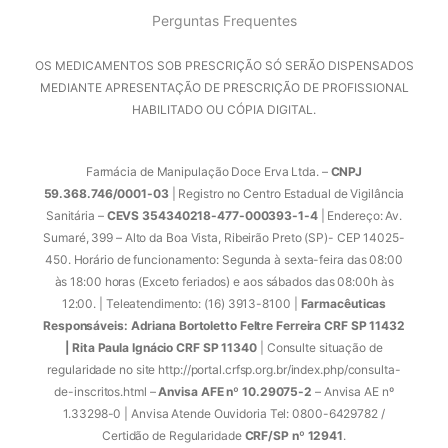
Perguntas Frequentes
OS MEDICAMENTOS SOB PRESCRIÇÃO SÓ SERÃO DISPENSADOS
MEDIANTE APRESENTAÇÃO DE PRESCRIÇÃO DE PROFISSIONAL
HABILITADO OU CÓPIA DIGITAL.
Farmácia de Manipulação Doce Erva Ltda. –
CNPJ
59.368.746/0001-03
| Registro no Centro Estadual de Vigilância
Sanitária –
CEVS 354340218-477-000393-1-4
| Endereço: Av.
Sumaré, 399 – Alto da Boa Vista, Ribeirão Preto (SP)- CEP 14025-
450. Horário de funcionamento: Segunda à sexta-feira das 08:00
às 18:00 horas (Exceto feriados) e aos sábados das 08:00h às
12:00. | Teleatendimento: (16) 3913-8100 |
Farmacêuticas
Responsáveis: Adriana Bortoletto Feltre Ferreira CRF SP 11432
| Rita Paula Ignácio CRF SP 11340
| Consulte situação de
regularidade no site http://portal.crfsp.org.br/index.php/consulta-
de-inscritos.html –
Anvisa AFE nº 10.29075-2
– Anvisa AE nº
1.33298-0 | Anvisa Atende Ouvidoria Tel: 0800-6429782 /
Certidão de Regularidade
CRF/SP nº 12941
.